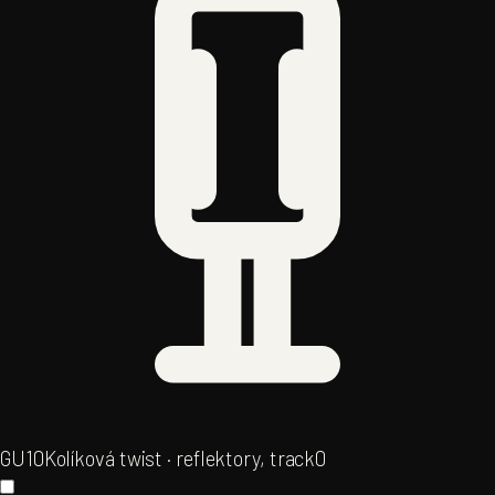
GU10
Kolíková twist · reflektory, track
0