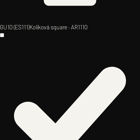
GU10 (ES111)
Kolíková square · AR111
0