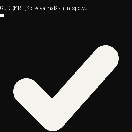
GU10 (MR11)
Kolíková malá · mini spoty
0