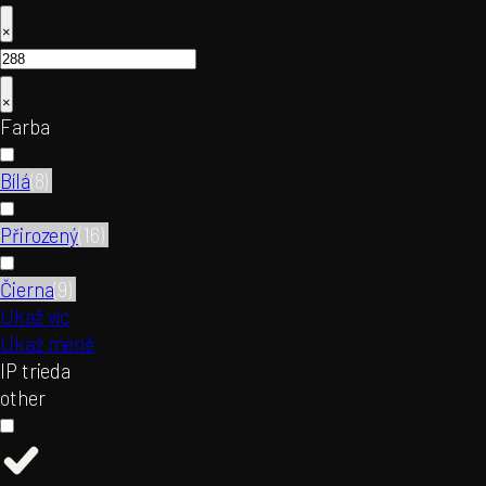
×
×
Farba
Bílá
(
8
)
Přirozený
(
16
)
Čierna
(
9
)
Ukaž víc
Ukaž méně
IP trieda
other