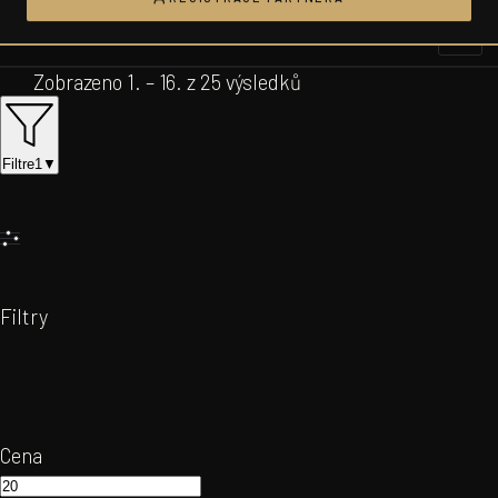
Přeskočit
na
obsah
Zobrazeno 1. – 16. z 25 výsledků
Filtre
1
▼
Filtry
Cena