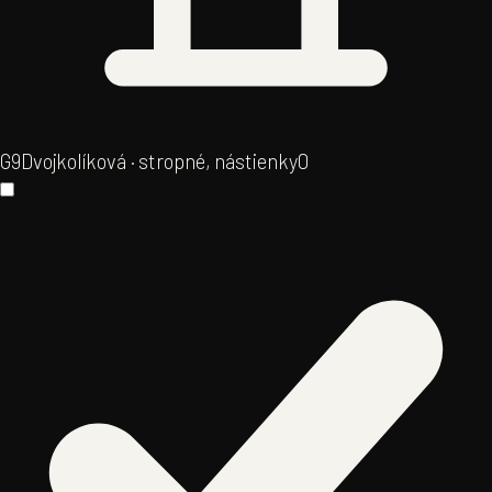
G9
Dvojkolíková · stropné, nástienky
0