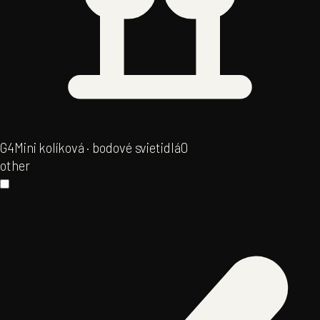
G4
Mini kolíková · bodové svietidlá
0
other