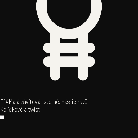
E14
Malá závitová · stolné, nástienky
0
Kolíčkové a twist