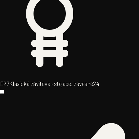
E27
Klasická závitová · stojace, závesné
24