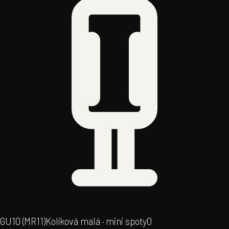
GU10 (MR11)
Kolíková malá · mini spoty
0