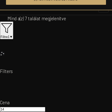
Ugrás
a
tartalomhoz
Mind a(z) 7 találat megjelenítve
Filtre
1
▼
Filters
Cena