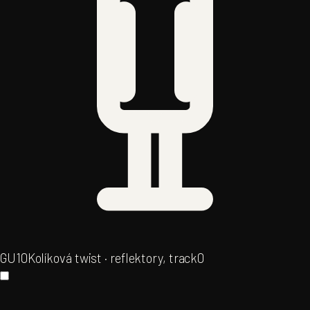
GU10
Kolíková twist · reflektory, track
0