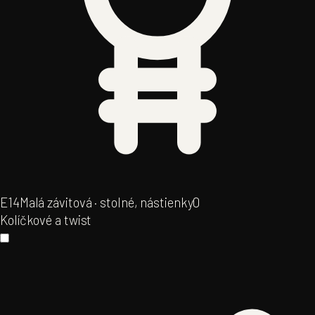
E14
Malá závitová · stolné, nástienky
0
Kolíčkové a twist