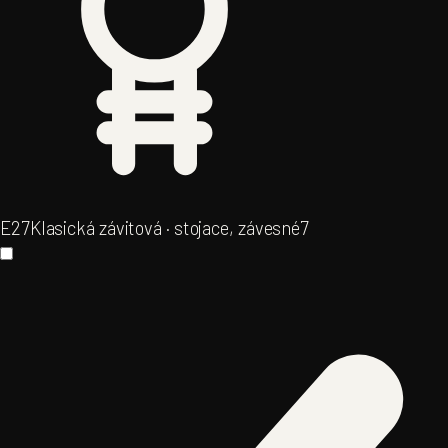
E27
Klasická závitová · stojace, závesné
7