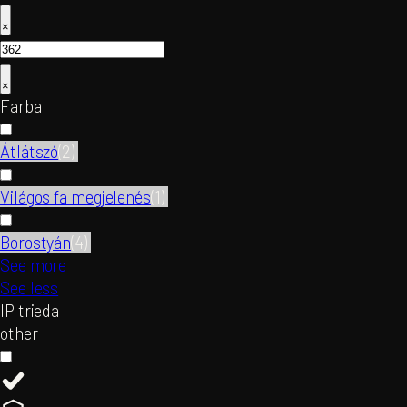
×
×
Farba
Átlátszó
(
2
)
Világos fa megjelenés
(
1
)
Borostyán
(
4
)
See more
See less
IP trieda
other