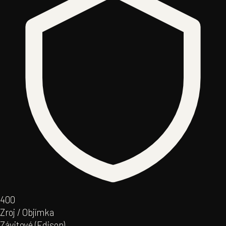
40
0
Zroj / Objímka
Závitové (Edison)