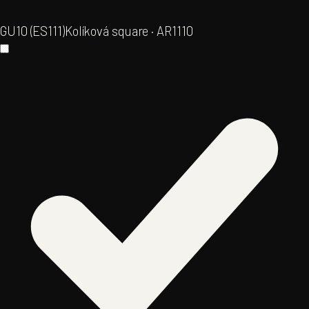
GU10 (ES111)
Kolíková square · AR111
0