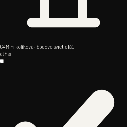
G4
Mini kolíková · bodové svietidlá
0
other