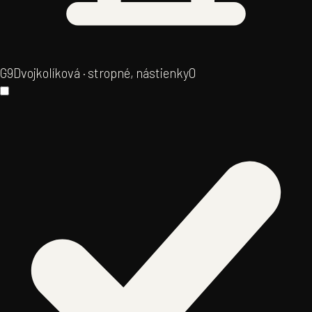
G9
Dvojkolíková · stropné, nástienky
0