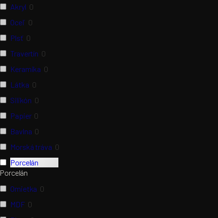
Akryl
0
Oceľ
0
Plsť
0
Travertín
0
Keramika
0
Látka
0
Silikón
0
Papier
0
Bavlna
0
Morská tráva
0
Porcelán
2
Porcelán
Omietka
0
MDF
0