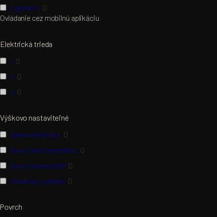
Aplikácia
0
Ovládanie cez mobilnú aplikáciu
Elektrická trieda
1
0
2
0
3
0
Výškovo nastaviteľné
Nenastaviteľné
0
Nast. pred montážou
0
Nast. po montáži
0
Kladkový systém
0
Povrch