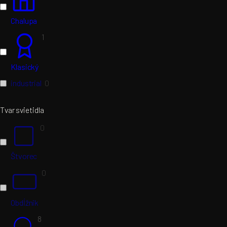
Chalupa
1
Klasický
industrial
0
Tvar svietidla
0
Štvorec
0
Obdĺžnik
8