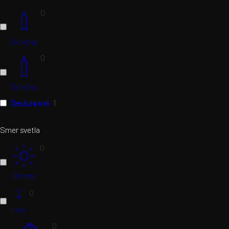
0
Sviečka
0
Sviečka
Šesťuholník
1
Smer svetla
0
Difúzne
0
Dole
0