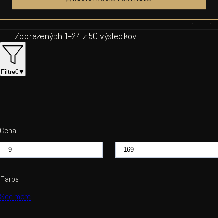
Prejsť
na
obsah
Zobrazených 1–24 z 50 výsledkov
Filtre
0
▼
Cena
Farba
See more