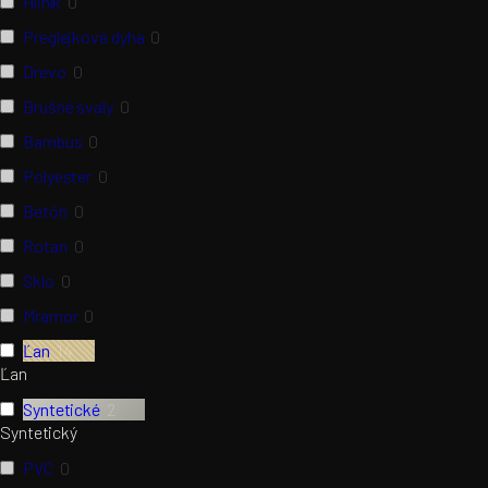
Hliník
0
Preglejková dyha
0
Drevo
0
Brušné svaly
0
Bambus
0
Polyester
0
Betón
0
Rotan
0
Sklo
0
Mramor
0
Ľan
14
Ľan
Syntetické
2
Syntetický
PVC
0