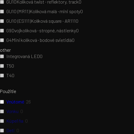
GU10
Kolíková twist · reflektory, track
0
GU10 (MR11)
Kolíková malá · mini spoty
0
GU10 (ES111)
Kolíková square · AR111
0
G9
Dvojkolíková · stropné, nástienky
0
G4
Mini kolíková · bodové svietidlá
0
other
Integrovaná LED
0
T5
0
T4
0
Použitie
Vnútorné
26
Vonku
0
Kúpeľňa
0
Deti
0