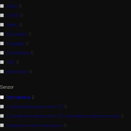
Belső
0
Vnitřní
0
Venku
0
Szabadtéri
0
Koupelna
0
Fürdőszoba
0
Děti
0
Gyermekek
0
Senzor
Bez senzora
2
S pohybovým senzorom (PIR)
0
S pohybovým senzorom (PIR) a denným/nočným senzorom
0
S denným/nočným senzorom
0