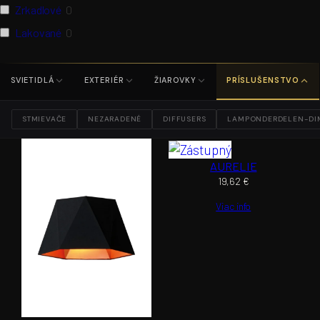
Zrkadlové
0
Lakované
0
SVIETIDLÁ
EXTERIÉR
ŽIAROVKY
PRÍSLUŠENSTVO
STMIEVAČE
NEZARADENÉ
DIFFUSERS
LAMPONDERDELEN-DI
AURELIE
19,62
€
Viac info