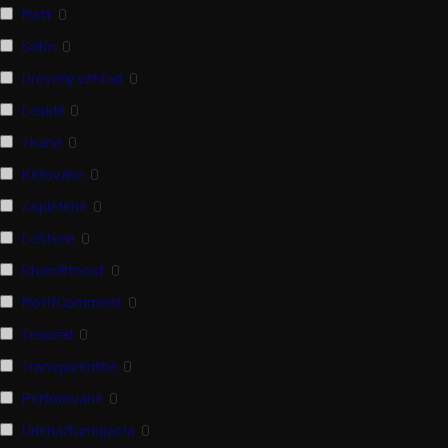
Matt
0
Satin
0
Drevený vzhľad
0
Lesklé
0
Tkané
0
Kefované
0
Zapletené
0
Leštené
0
Starožitnosť
0
MotifComment
0
Texured
0
Transparentné
0
Perforované
0
Údená/fumigácia
0