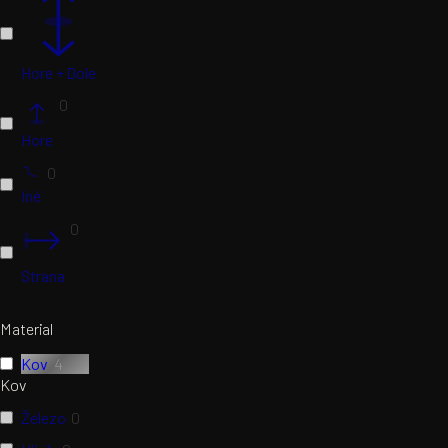
Hore + Dole
0
Hore
0
Iné
0
Strana
Material
Kov
4
Kov
Železo
0