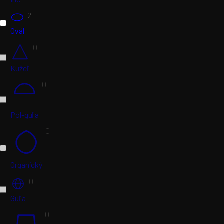
2
Ovál
0
Kužeľ
0
Pol-guľa
0
Organický
0
Guľa
0