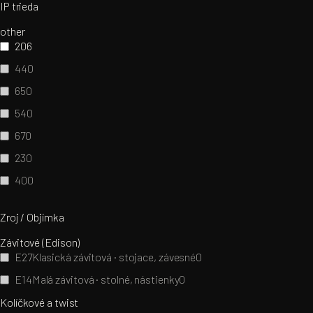
IP trieda
other
20
6
44
0
65
0
54
0
67
0
23
0
40
0
Zroj / Objímka
Závitové (Edison)
E27
Klasická závitová · stojace, závesné
0
E14
Malá závitová · stolné, nástienky
0
Kolíčkové a twist