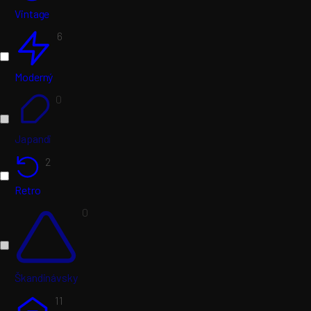
Vintage
6
Moderný
0
Japandi
2
Retro
0
Škandinávsky
11