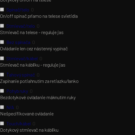
Spínač/telo
0
On/off spínač priamo na telese svietidla
Stmievač/telo
0
Stmievač na telese - reguluje jas
Bez spínača
0
Ovládanie len cez nástenný vypínač
Stmievač/kábel
0
Stmievač na kábliku - reguluje jas
Ťahový spínač
0
Zapínanie potiahnutím za retiazku/lanko
Pohyb ruky
0
Bezdotykové ovládanie máknutím ruky
N/A
0
Nešpecifikované ovládanie
Touch/kábel
0
Dotykový stmievač na kábliku