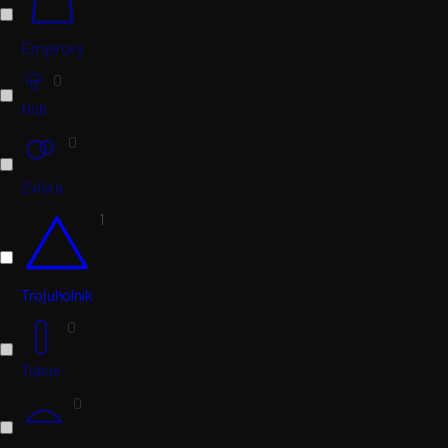
Empírový
0
Hríb
0
Zviera
1
Trojuholník
0
Tubus
0