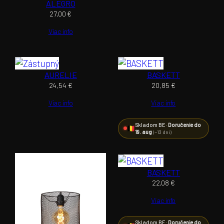
ALEGRO
27,00
€
Viac info
AURELIE
BASKETT
24,54
€
20,85
€
Viac info
Viac info
Skladom BE ·
Doručenie do
19. aug
(~13 dní)
BASKETT
22,08
€
Viac info
Skladom BE ·
Doručenie do