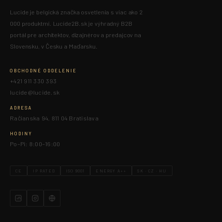
Lucide je belgická značka osvetlenia s viac ako 2
000 produktmi. Lucide2B.sk je výhradný B2B
portál pre architektov, dizajnérov a predajcov na
Slovensku, v Česku a Maďarsku.
OBCHODNÉ ODDELENIE
+421 911 330 393
lucide@lucide.sk
ADRESA
Račianska 94, 811 04 Bratislava
HODINY
Po–Pi: 8:00–16:00
CE
IP RATED
ISO 9001
ENERGY A++
SK · CZ · HU