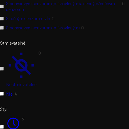
S pohybovým senzorom (mikrovlnným) a denným/nočným
0
senzorom
S ručným senzorom vĺn
0
S pohybovým senzorom (mikrovlnným)
0
Stmievatelné
0
Nestmievatelne
Nie
4
Štýl
2