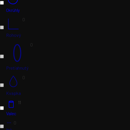
Okrúhly
0
Rohový
0
Pretiahnutý
0
Kvapka
11
Valec
0
Iné