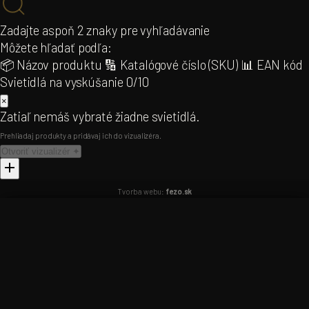
NÁSTROJE & KONFIGURÁTORY
Zadajte aspoň 2 znaky pre vyhľadávanie
DOPLNKY
Projektová kalkulačka
NEW
Môžete hľadať podľa:
Žiarovky
79
Room Visualiser AI
📦 Názov produktu
🔢 Katalógové číslo (SKU)
📊 EAN kód
Filamentové
54
3D Model Visualiser
Svietidlá na vyskúšanie
0/10
LED žiarovky
25
Baby Room Visualiser
×
Sklenené tienidlá
140
LINIAL Lišta 3D
Zatiaľ nemáš vybraté žiadne svietidlá.
Tienidlá
16
Track Lighting 3D
Prehliadaj produkty a pridávaj ich do vizualizéra.
Drivery & transformátory
35
Otvoriť vizualizér ✦
INFORMÁCIE
Tvorba webu:
fezo.sk
O nás
Kontakt
Lucide2B – Svietidlá
×
Lucide2B – Svietidlá
×
Inštalovať
Exteriér kolekcie
Nainštaluj appku – rýchlejší prístup
Pridaj na domovskú obrazovku
Klepni na
a vyber
„Pridať na plochu"
PREPNÚŤ PORTÁL
B2B
B2C