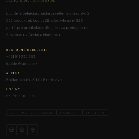
Svetlo, ktoré tvorí priestor.
Lucide je belgická značka osvetlenia s viac ako 2
000 produktmi. Lucide2B.sk je výhradný B2B
portál pre architektov, dizajnérov a predajcov na
Slovensku, v Česku a Maďarsku.
OBCHODNÉ ODDELENIE
+421 911 330 393
lucide@lucide.sk
ADRESA
Račianska 94, 811 04 Bratislava
HODINY
Po–Pi: 8:00–16:00
CE
IP RATED
ISO 9001
ENERGY A++
SK · CZ · HU