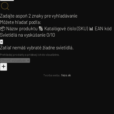
NÁSTROJE & KONFIGURÁTORY
Zadajte aspoň 2 znaky pre vyhľadávanie
DOPLNKY
Projektová kalkulačka
NEW
Môžete hľadať podľa:
Žiarovky
79
Room Visualiser AI
📦 Názov produktu
🔢 Katalógové číslo (SKU)
📊 EAN kód
Filamentové
54
3D Model Visualiser
Svietidlá na vyskúšanie
0/10
LED žiarovky
25
Baby Room Visualiser
×
Sklenené tienidlá
140
LINIAL Lišta 3D
Zatiaľ nemáš vybraté žiadne svietidlá.
Tienidlá
16
Track Lighting 3D
Prehliadaj produkty a pridávaj ich do vizualizéra.
Drivery & transformátory
35
Otvoriť vizualizér ✦
INFORMÁCIE
Tvorba webu:
fezo.sk
O nás
Kontakt
Exteriér kolekcie
PREPNÚŤ PORTÁL