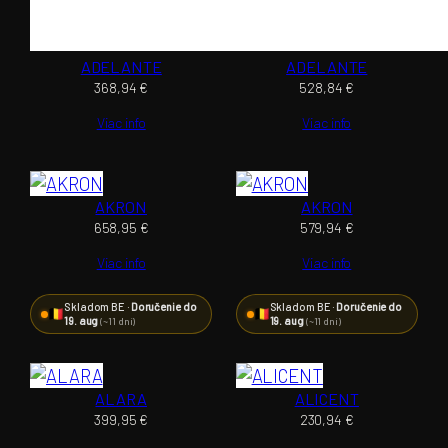
ADELANTE
ADELANTE
368,94
€
528,84
€
Viac info
Viac info
AKRON
AKRON
658,95
€
579,94
€
Viac info
Viac info
Skladom BE ·
Doručenie do
Skladom BE ·
Doručenie do
19. aug
19. aug
(~11 dní)
(~11 dní)
ALARA
ALICENT
399,95
€
230,94
€