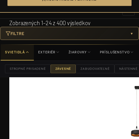
Prejsť
na
obsah
Zobrazených 1–24 z 400 výsledkov
FILTRE
▼
SVIETIDLÁ
EXTERIÉR
ŽIAROVKY
PRÍSLUŠENSTVO
STROPNÉ PRISADENÉ
ZÁVESNÉ
ZABUDOVATEĽNÉ
NÁSTENNÉ