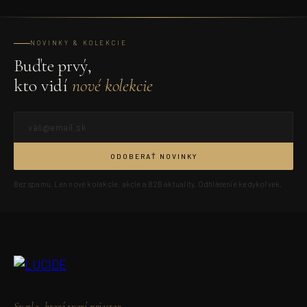
NOVINKY & KOLEKCIE
Buďte prvý,
kto vidí
nové kolekcie
ODOBERAŤ NOVINKY
Bez spamu. Len nové kolekcie, akcie a B2B aktuality. Odhlásenie kedykoľvek.