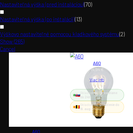
Nastaviteľná výška (pred inštaláciou)
(
70
)
Nastaviteľná výška (po inštalácii)
(
13
)
Výškovo nastaviteľné pomocou kladkového systému
(
2
)
Show
(
265
)
Cancel
A60
14,94
€
Viac info
Skladom SK ·
Odosielame
do 24h
Skladom BE ·
Doručenie do
19. aug
(~11 dní)
A60