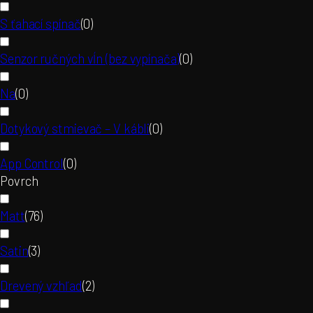
S ťahací spínač
(
0
)
Senzor ručných vĺn (bez vypínača)
(
0
)
Na
(
0
)
Dotykový stmievač – V kábli
(
0
)
App Control
(
0
)
Povrch
Matt
(
76
)
Satin
(
3
)
Drevený vzhľad
(
2
)