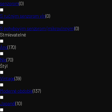
senzorom
(
0
)
S ručným senzorom vĺn
(
0
)
S pohybovým senzorom (mikrovlnným)
(
0
)
Stmievatelné
Áno
(
170
)
Nie
(
70
)
Štýl
Vintage
(
39
)
Moderné obdobie
(
137
)
Japandi
(
10
)