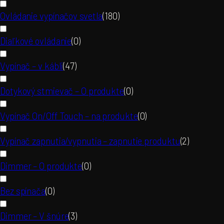
Ovládanie vypínačov svetla
(
180
)
Diaľkové ovládanie
(
0
)
Vypínač – v kábli
(
47
)
Dotykový stmievač – O produkte
(
0
)
Vypínač On/Off Touch – na produkte
(
0
)
Vypínač zapnutia/vypnutia – zapnutie produktu
(
2
)
Dimmer – O produkte
(
0
)
Bez spínača
(
0
)
Dimmer – V šnúre
(
3
)