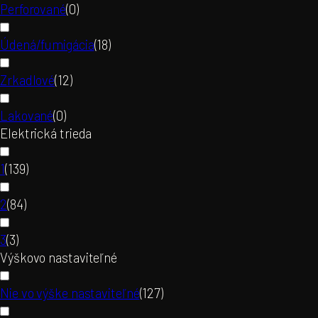
Perforované
(
0
)
Údená/fumigácia
(
18
)
Zrkadlové
(
12
)
Lakované
(
0
)
Elektrická trieda
1
(
139
)
2
(
84
)
3
(
3
)
Výškovo nastaviteľné
Nie vo výške nastaviteľné
(
127
)