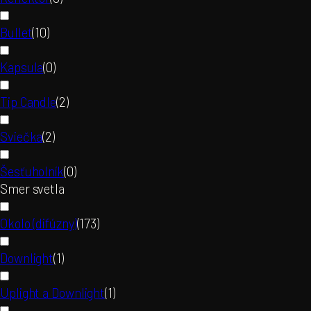
Bullet
(
10
)
Kapsula
(
0
)
Tip Candle
(
2
)
Sviečka
(
2
)
Šesťuholník
(
0
)
Smer svetla
Okolo (difúzny)
(
173
)
Downlight
(
1
)
Uplight a Downlight
(
1
)