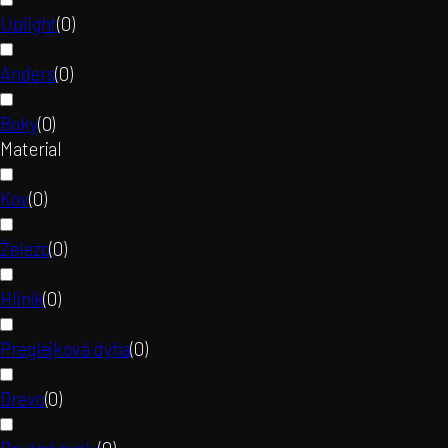
Uplight
(
0
)
Anders
(
0
)
Boky
(
0
)
Material
Kov
(
0
)
Železo
(
0
)
Hliník
(
0
)
Preglejková dyha
(
0
)
Drevo
(
0
)