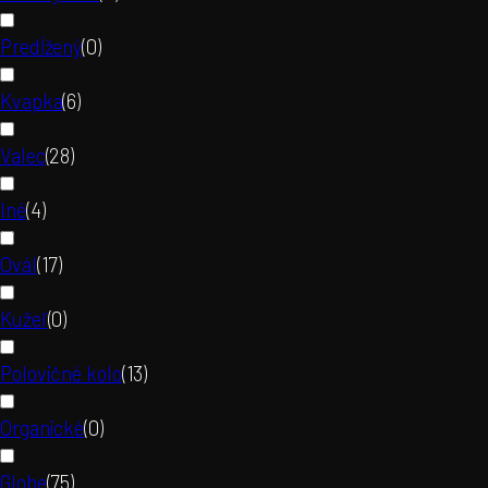
Predĺžený
(
0
)
Kvapka
(
6
)
Valec
(
28
)
Iné
(
4
)
Ovál
(
17
)
Kužeľ
(
0
)
Polovičné kolo
(
13
)
Organické
(
0
)
Globe
(
75
)