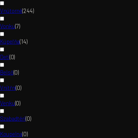
Vnútorné
(
244
)
Vonku
(
7
)
Kúpeľňa
(
14
)
Deti
(
0
)
Belső
(
0
)
Vnitřní
(
0
)
Venku
(
0
)
Szabadtéri
(
0
)
Koupelna
(
0
)