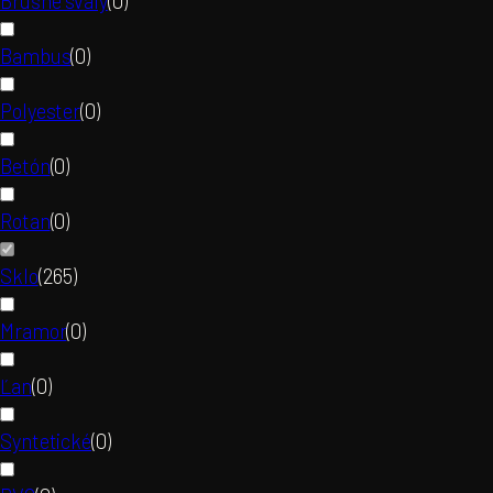
Brušné svaly
(
0
)
Bambus
(
0
)
Polyester
(
0
)
Betón
(
0
)
Rotan
(
0
)
Sklo
(
265
)
Mramor
(
0
)
Ľan
(
0
)
Syntetické
(
0
)