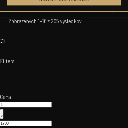
Prejsť
na
obsah
Zobrazených 1–16 z 265 výsledkov
Filters
Cena
×