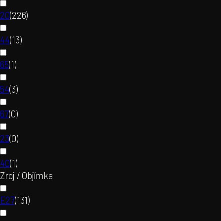
20
(
226
)
44
(
13
)
65
(
1
)
54
(
3
)
67
(
0
)
23
(
0
)
40
(
1
)
Zroj / Objímka
E27
(
131
)