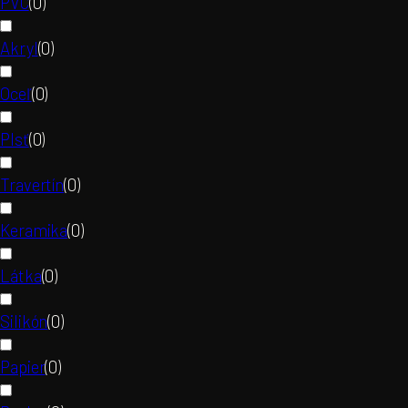
PVC
(
0
)
Akryl
(
0
)
Oceľ
(
0
)
Plsť
(
0
)
Travertín
(
0
)
Keramika
(
0
)
Látka
(
0
)
Silikón
(
0
)
Papier
(
0
)