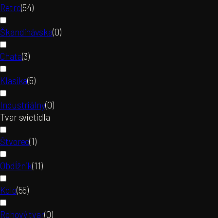
Retro
(
54
)
Škandinávska
(
0
)
Chata
(
3
)
Klasika
(
5
)
Industriálny
(
0
)
Tvar svietidla
Štvorec
(
1
)
Obdĺžnik
(
11
)
Kolo
(
55
)
Rohový tvar
(
0
)