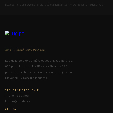
Bez spamu. Len nové kolekcie, akcie a B2B aktuality. Odhlásenie kedykoľvek.
Svetlo, ktoré tvorí priestor.
Lucide je belgická značka osvetlenia s viac ako 2
000 produktmi. Lucide2B.sk je výhradný B2B
portál pre architektov, dizajnérov a predajcov na
Slovensku, v Česku a Maďarsku.
OBCHODNÉ ODDELENIE
+421 911 330 393
lucide@lucide.sk
ADRESA