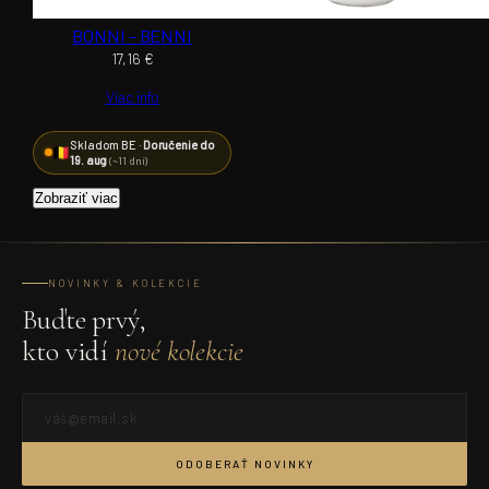
BONNI – BENNI
17,16
€
Viac info
Skladom BE ·
Doručenie do
19. aug
(~11 dní)
Zobraziť viac
NOVINKY & KOLEKCIE
Buďte prvý,
kto vidí
nové kolekcie
ODOBERAŤ NOVINKY