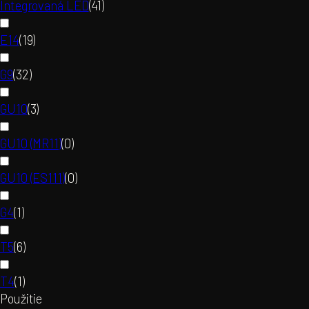
Integrovaná LED
(
41
)
E14
(
19
)
G9
(
32
)
GU10
(
3
)
GU10 (MR11)
(
0
)
GU10 (ES111)
(
0
)
G4
(
1
)
T5
(
6
)
T4
(
1
)
Použitie