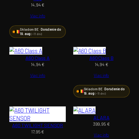
14,94
€
Viac info
Skladom BE ·
Doručenie do
19. aug
(~11 dní)
A60 Class A
A60 Class B
14,94
€
14,94
€
Viac info
Viac info
Skladom BE ·
Doručenie do
19. aug
(~11 dní)
ALARA
399,95
€
A60 TWILIGHT SENSOR
17,95
€
Viac info