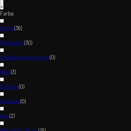
×
Farba
Čierna
(
36
)
Priehľadný
(
30
)
Vzhľad svetlého dreva
(
0
)
Biela
(
3
)
Prírodné
(
0
)
Smotana
(
0
)
Sivá
(
2
)
Matt Gold / Brass
(
15
)