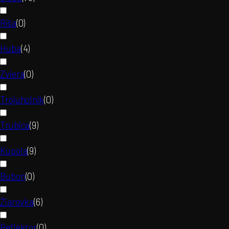
Ríša
(
0
)
Huba
(
4
)
Zviera
(
0
)
Trojuholník
(
0
)
Trubica
(
9
)
Kupola
(
9
)
Bubon
(
0
)
Žiarovka
(
6
)
Reflektor
(
0
)