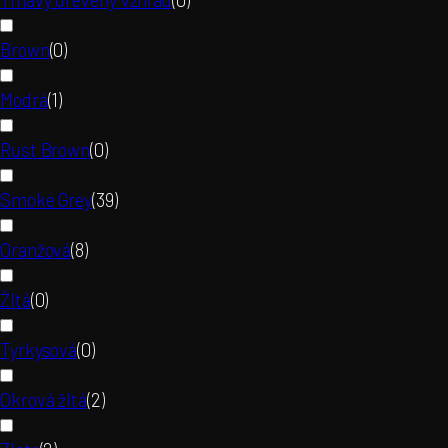
Brown
(
0
)
Modrá
(
1
)
Rust Brown
(
0
)
Smoke Grey
(
39
)
Oranžová
(
8
)
Žltá
(
0
)
Tyrkysová
(
0
)
Okrová žltá
(
2
)