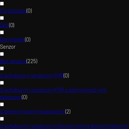
Fürdőszoba
(
0
)
Děti
(
0
)
Gyermekek
(
0
)
Senzor
Bez senzora
(
225
)
S pohybovým senzorom (PIR)
(
0
)
S pohybovým senzorom (PIR) a denným/nočným
senzorom
(
0
)
S denným/nočným senzorom
(
2
)
S pohybovým senzorom (mikrovlnným) a denným/nočným