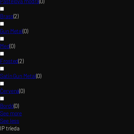
Pastelová modrá
(
0
)
Brass
(
2
)
Gun Metal
(
0
)
Meď
(
0
)
Frosted
(
2
)
Satin Gun Metal
(
0
)
Červená
(
0
)
Bordó
(
0
)
See more
See less
IP trieda