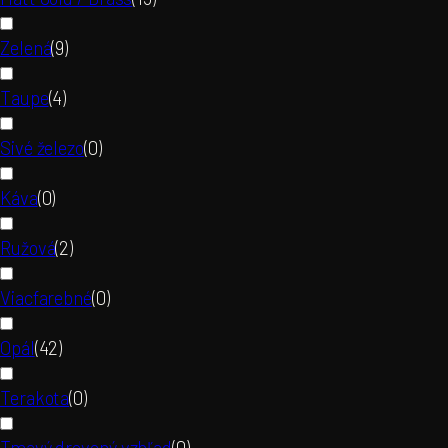
Zelená
(
9
)
Taupe
(
4
)
Sivé železo
(
0
)
Káva
(
0
)
Ružová
(
2
)
Viacfarebné
(
0
)
Opál
(
42
)
Terakota
(
0
)
Tmavý drevený vzhľad
(
0
)