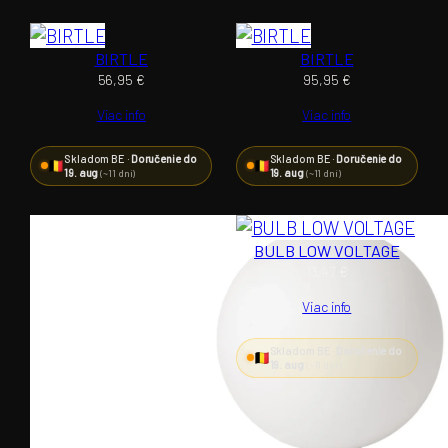
BIRTLE
BIRTLE
56,95
€
95,95
€
Viac info
Viac info
Skladom BE ·
Doručenie do
Skladom BE ·
Doručenie do
19. aug
19. aug
(~11 dní)
(~11 dní)
BULB LOW VOLTAGE
13,47
€
Viac info
Skladom BE ·
Doručenie do
19. aug
(~11 dní)