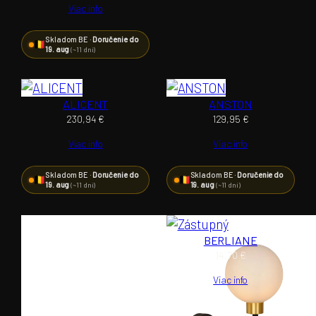
Viac info
Skladom BE ·
Doručenie do
19. aug
(~11 dní)
ALICENT
ANSTON
230,94
€
129,95
€
Viac info
Viac info
Skladom BE ·
Doručenie do
Skladom BE ·
Doručenie do
19. aug
19. aug
(~11 dní)
(~11 dní)
BERLIANE
14,70
€
Viac info