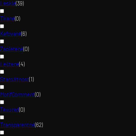
Lesklé
(
39
)
Tkané
(
0
)
Kefované
(
6
)
Zapletené
(
0
)
Leštené
(
4
)
Starožitnosť
(
1
)
MotifComment
(
0
)
Texured
(
0
)
Transparentné
(
62
)