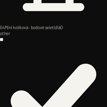
G4
Mini kolíková · bodové svietidlá
0
other