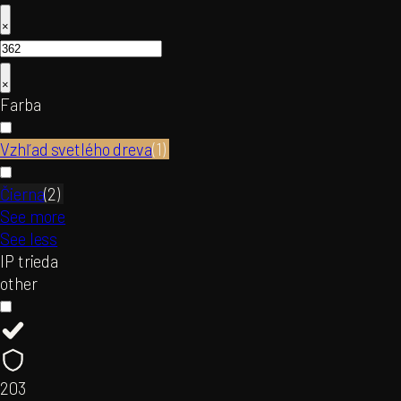
×
×
Farba
Vzhľad svetlého dreva
(
1
)
Čierna
(
2
)
See more
See less
IP trieda
other
20
3