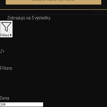
Prejsť
na
obsah
Zobrazujú sa 3 výsledky
Filtre
1
▼
Filters
Cena