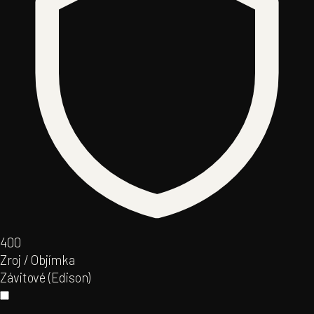
40
0
Zroj / Objímka
Závitové (Edison)