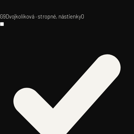
G9
Dvojkolíková · stropné, nástienky
0