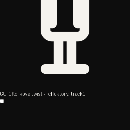
GU10
Kolíková twist · reflektory, track
0