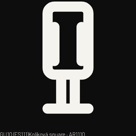
GU10 (ES111)
Kolíková square · AR111
0