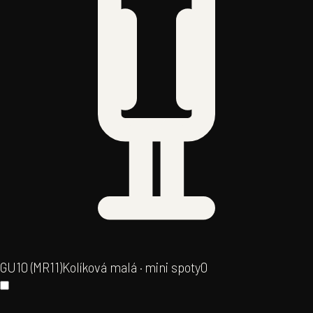
GU10 (MR11)
Kolíková malá · mini spoty
0