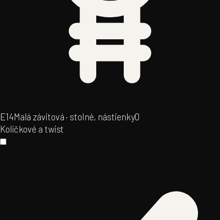
E14
Malá závitová · stolné, nástienky
0
Kolíčkové a twist