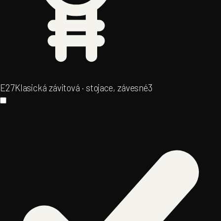
E27
Klasická závitová · stojace, závesné
3