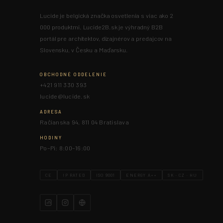
Lucide je belgická značka osvetlenia s viac ako 2
000 produktmi. Lucide2B.sk je výhradný B2B
portál pre architektov, dizajnérov a predajcov na
Slovensku, v Česku a Maďarsku.
OBCHODNÉ ODDELENIE
+421 911 330 393
lucide@lucide.sk
ADRESA
Račianska 94, 811 04 Bratislava
HODINY
Po–Pi: 8:00–16:00
CE
IP RATED
ISO 9001
ENERGY A++
SK · CZ · HU