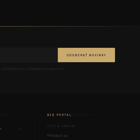
ODOBERAŤ NOVINKY
 a B2B aktuality. Odhlásenie kedykoľvek.
B2B PORTÁL
ÚČET & KATALÓG
ie
114
Prihlásiť sa
8