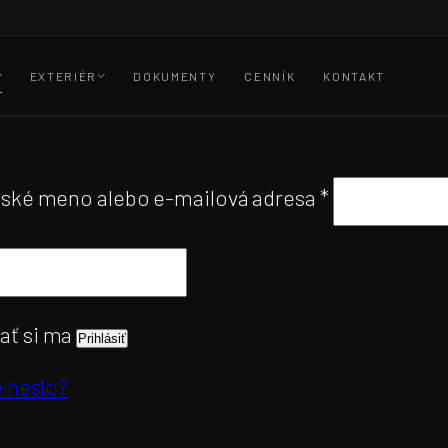
EXTERIÉR
DOKUMENTY
CENNÍK
KONTAKT
Povinné
ľské meno alebo e-mailová adresa
*
inné
ť si ma
Prihlásiť
e heslo?