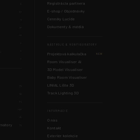
Registrácia partnera
e
6
E-shop / Objednávky
27
Cenníky Lucide
9
Dokumenty & médiá
30
10
2
NÁSTROJE & KONFIGURÁTORY
.
2
Projektová kalkulačka
NEW
2
Room Visualiser AI
3D Model Visualiser
Baby Room Visualiser
LINIAL Lišta 3D
79
Track Lighting 3D
54
25
140
INFORMÁCIE
16
O nás
rmátory
35
Kontakt
Exteriér kolekcie