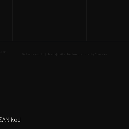
e SK ·
Ochrana osobných údajov
Obchodné podmienky
Cookies
EAN kód