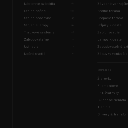
Nástenné svietidlá
Závesné vonkajši
189
Stolné nočné
Stolné terasa
256
Stolné pracovné
Stojacie terasa
47
Stojacie lampy
Stĺpiky k ceste
144
Trackové systémy
Zapichovacie
126
Zabudovateľné
Lampy k ceste
22
Upínacie
Zabudovateľné ext
5
Nočné svetlá
Zásuvky vonkajšie
12
DOPLNKY
Žiarovky
Filamentové
LED žiarovky
Sklenené tienidlá
Tienidlá
Drivery & transfo