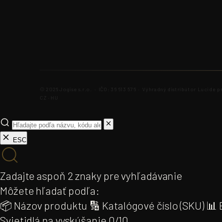
© 2026 Jogise s.r.o. · IČO: 36 613 576 · Výhradný distribútor Lucide pr
CZ · HU
ESC
Zadajte aspoň 2 znaky pre vyhľadávanie
Môžete hľadať podľa:
📦 Názov produktu
🔢 Katalógové číslo (SKU)
📊 
Svietidlá na vyskúšanie
0/10