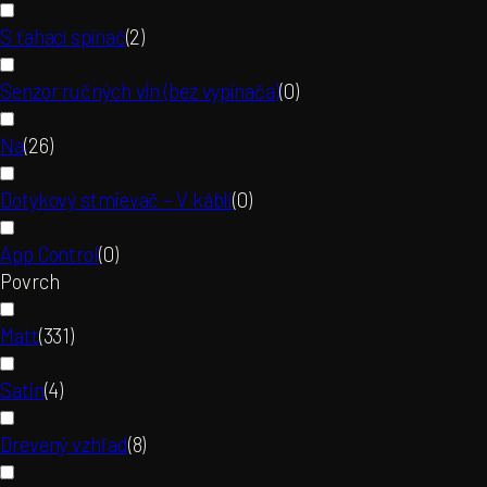
S ťahací spínač
(
2
)
Senzor ručných vĺn (bez vypínača)
(
0
)
Na
(
26
)
Dotykový stmievač – V kábli
(
0
)
App Control
(
0
)
Povrch
Matt
(
331
)
Satin
(
4
)
Drevený vzhľad
(
8
)