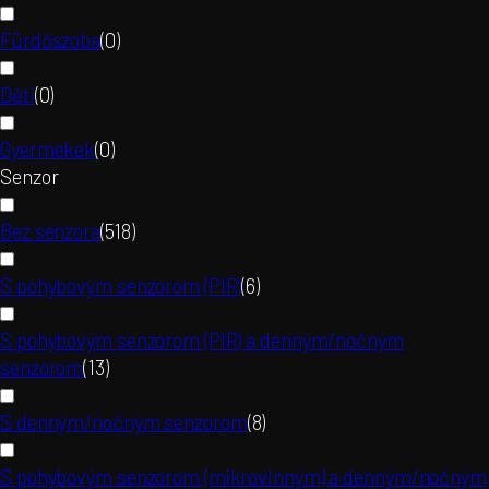
Fürdőszoba
(
0
)
Děti
(
0
)
Gyermekek
(
0
)
Senzor
Bez senzora
(
518
)
S pohybovým senzorom (PIR)
(
6
)
S pohybovým senzorom (PIR) a denným/nočným
senzorom
(
13
)
S denným/nočným senzorom
(
8
)
S pohybovým senzorom (mikrovlnným) a denným/nočným