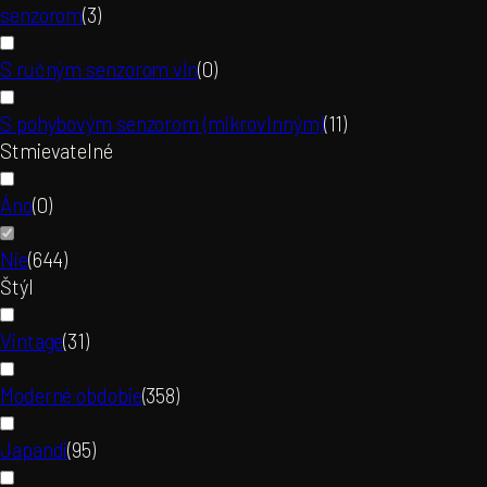
senzorom
(
3
)
S ručným senzorom vĺn
(
0
)
S pohybovým senzorom (mikrovlnným)
(
11
)
Stmievatelné
Áno
(
0
)
Nie
(
644
)
Štýl
Vintage
(
31
)
Moderné obdobie
(
358
)
Japandi
(
95
)