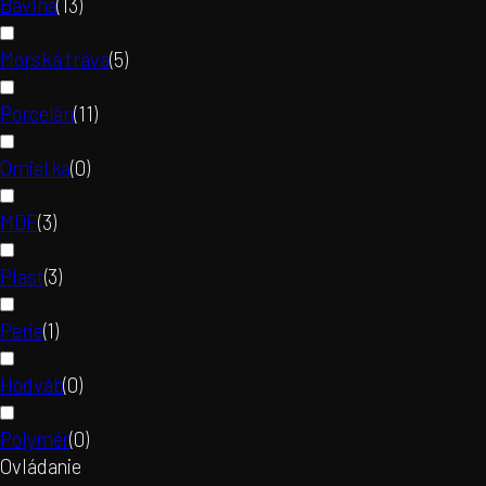
Bavlna
(
13
)
Morská tráva
(
5
)
Porcelán
(
11
)
Omietka
(
0
)
MDF
(
3
)
Plast
(
3
)
Perie
(
1
)
Hodváb
(
0
)
Polymér
(
0
)
Ovládanie