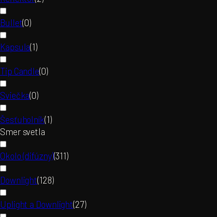
Bullet
(
0
)
Kapsula
(
1
)
Tip Candle
(
0
)
Sviečka
(
0
)
Šesťuholník
(
1
)
Smer svetla
Okolo (difúzny)
(
311
)
Downlight
(
128
)
Uplight a Downlight
(
27
)