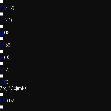
20
(
452
)
44
(
46
)
65
(
19
)
54
(
56
)
67
(
0
)
23
(
2
)
40
(
0
)
Zroj / Objímka
E27
(
173
)