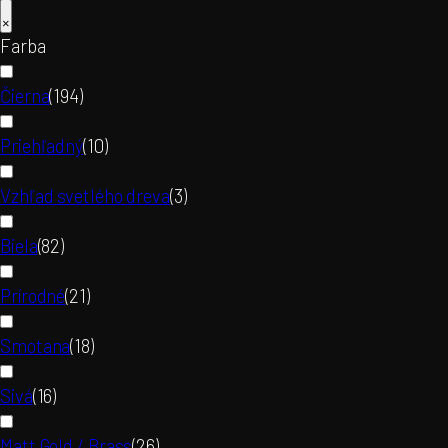
×
Farba
Čierna
(
194
)
Priehľadný
(
10
)
Vzhľad svetlého dreva
(
3
)
Biela
(
82
)
Prírodné
(
21
)
Smotana
(
18
)
Sivá
(
16
)
Matt Gold / Brass
(
26
)