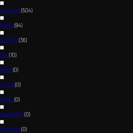
Vnútorné
(
504
)
Vonku
(
94
)
Kúpeľňa
(
36
)
Deti
(
10
)
Belső
(
0
)
Vnitřní
(
0
)
Venku
(
0
)
Szabadtéri
(
0
)
Koupelna
(
0
)