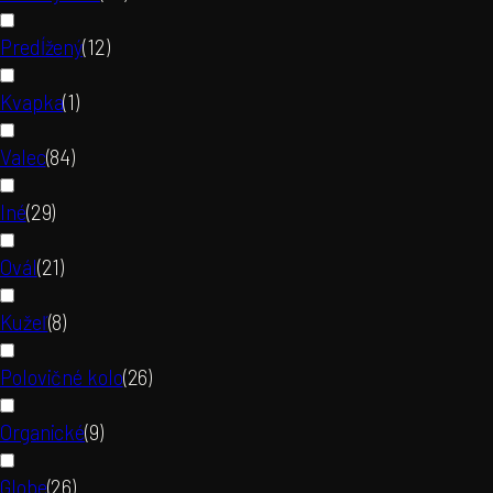
Predĺžený
(
12
)
Kvapka
(
1
)
Valec
(
84
)
Iné
(
29
)
Ovál
(
21
)
Kužeľ
(
8
)
Polovičné kolo
(
26
)
Organické
(
9
)
Globe
(
26
)