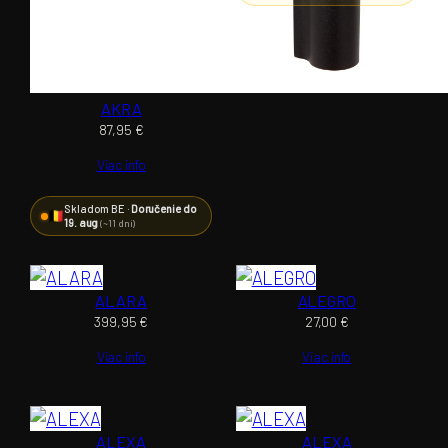
AKRA
87,95
€
Viac info
Skladom BE ·
Doručenie do
19. aug
(~11 dní)
ALARA
ALEGRO
399,95
€
27,00
€
Viac info
Viac info
ALEXA
ALEXA