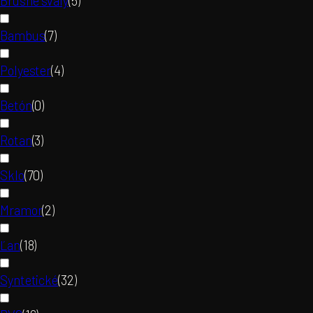
Brušné svaly
(
5
)
Bambus
(
7
)
Polyester
(
4
)
Betón
(
0
)
Rotan
(
3
)
Sklo
(
70
)
Mramor
(
2
)
Ľan
(
18
)
Syntetické
(
32
)