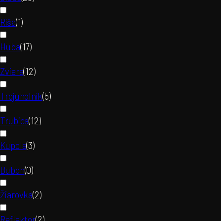
Ríša
(
1
)
Huba
(
17
)
Zviera
(
12
)
Trojuholník
(
5
)
Trubica
(
12
)
Kupola
(
3
)
Bubon
(
0
)
Žiarovka
(
2
)
Reflektor
(
2
)