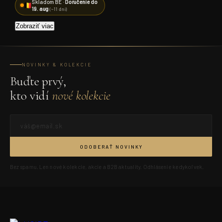
Skladom BE ·
Doručenie do
19. aug
(~11 dní)
Zobraziť viac
NOVINKY & KOLEKCIE
Buďte prvý,
kto vidí
nové kolekcie
ODOBERAŤ NOVINKY
Bez spamu. Len nové kolekcie, akcie a B2B aktuality. Odhlásenie kedykoľvek.