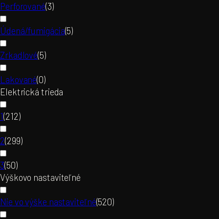
Perforované
(
3
)
Údená/fumigácia
(
5
)
Zrkadlové
(
5
)
Lakované
(
0
)
Elektrická trieda
1
(
212
)
2
(
299
)
3
(
50
)
Výškovo nastaviteľné
Nie vo výške nastaviteľné
(
520
)