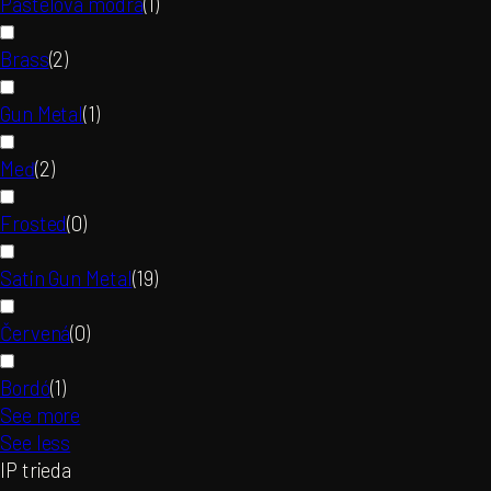
Pastelová modrá
(
1
)
Brass
(
2
)
Gun Metal
(
1
)
Meď
(
2
)
Frosted
(
0
)
Satin Gun Metal
(
19
)
Červená
(
0
)
Bordó
(
1
)
See more
See less
IP trieda