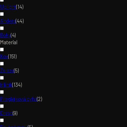
Uplight
(
14
)
Anders
(
44
)
Boky
(
4
)
Material
Kov
(
151
)
Železo
(
5
)
Hliník
(
134
)
Preglejková dyha
(
2
)
Drevo
(
9
)