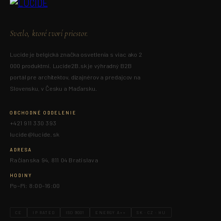
Svetlo, ktoré tvorí priestor.
Lucide je belgická značka osvetlenia s viac ako 2
000 produktmi. Lucide2B.sk je výhradný B2B
portál pre architektov, dizajnérov a predajcov na
Slovensku, v Česku a Maďarsku.
OBCHODNÉ ODDELENIE
+421 911 330 393
lucide@lucide.sk
ADRESA
Račianska 94, 811 04 Bratislava
HODINY
Po–Pi: 8:00–16:00
CE
IP RATED
ISO 9001
ENERGY A++
SK · CZ · HU