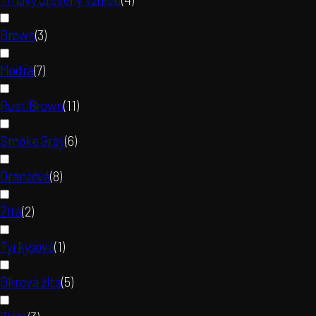
Brown
(
3
)
Modrá
(
7
)
Rust Brown
(
11
)
Smoke Grey
(
6
)
Oranžová
(
8
)
Žltá
(
2
)
Tyrkysová
(
1
)
Okrová žltá
(
5
)