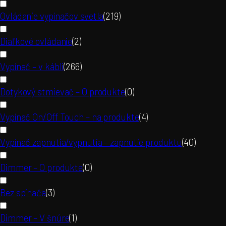
Ovládanie vypínačov svetla
(
219
)
Diaľkové ovládanie
(
2
)
Vypínač – v kábli
(
266
)
Dotykový stmievač – O produkte
(
0
)
Vypínač On/Off Touch – na produkte
(
4
)
Vypínač zapnutia/vypnutia – zapnutie produktu
(
40
)
Dimmer – O produkte
(
0
)
Bez spínača
(
3
)
Dimmer – V šnúre
(
1
)