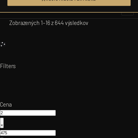
Prejsť
na
obsah
Zobrazených 1–16 z 644 výsledkov
Filters
Cena
×