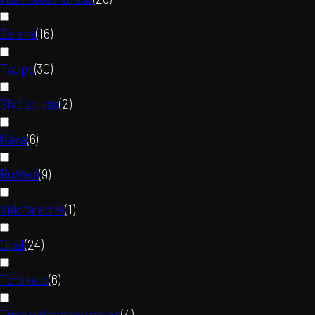
Zelená
(
16
)
Taupe
(
30
)
Sivé železo
(
2
)
Káva
(
6
)
Ružová
(
9
)
Viacfarebné
(
1
)
Opál
(
24
)
Terakota
(
6
)
Tmavý drevený vzhľad
(
4
)