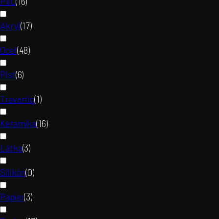
PVC
(
16
)
Akryl
(
17
)
Oceľ
(
48
)
Plsť
(
6
)
Travertín
(
1
)
Keramika
(
16
)
Látka
(
3
)
Silikón
(
0
)
Papier
(
3
)