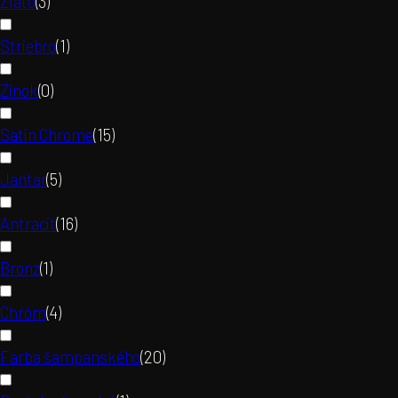
Zlato
(
3
)
Striebro
(
1
)
Zinok
(
0
)
Satin Chrome
(
15
)
Jantar
(
5
)
Antracit
(
16
)
Bronz
(
1
)
Chróm
(
4
)
Farba šampanského
(
20
)