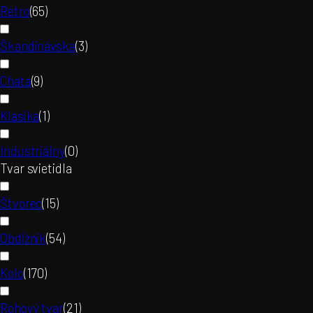
Retro
(
65
)
Škandinávska
(
3
)
Chata
(
9
)
Klasika
(
1
)
Industriálny
(
0
)
Tvar svietidla
Štvorec
(
15
)
Obdĺžnik
(
54
)
Kolo
(
170
)
Rohový tvar
(
21
)