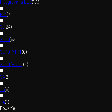
Integrovaná LED
(
173
)
E14
(
74
)
G9
(
24
)
GU10
(
62
)
GU10 (MR11)
(
0
)
GU10 (ES111)
(
2
)
G4
(
2
)
T5
(
6
)
T4
(
1
)
Použitie