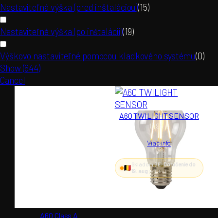
Nastaviteľná výška (pred inštaláciou)
(
15
)
Nastaviteľná výška (po inštalácii)
(
19
)
Výškovo nastaviteľné pomocou kladkového systému
(
0
)
Show
(
644
)
Cancel
A60 TWILIGHT SENSOR
17,95
€
Viac info
Skladom BE ·
Doručenie do
19. aug
(~11 dní)
A60 Class A