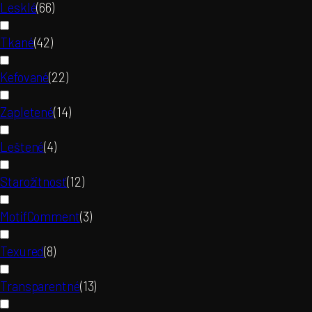
Lesklé
(
66
)
Tkané
(
42
)
Kefované
(
22
)
Zapletené
(
14
)
Leštené
(
4
)
Starožitnosť
(
12
)
MotifComment
(
3
)
Texured
(
8
)
Transparentné
(
13
)