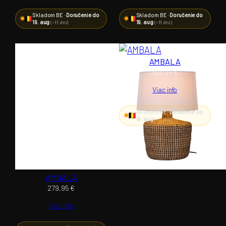
Skladom BE ·
Doručenie do
Skladom BE ·
Doručenie do
19. aug
19. aug
(~11 dní)
(~11 dní)
AMBALA
393,94
€
Viac info
Skladom BE ·
Doručenie do
19. aug
(~11 dní)
AMBALA
279,95
€
Viac info