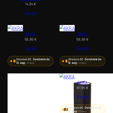
14,94
€
Viac info
AKRA
AKRA
56,95
€
56,95
€
Viac info
Viac info
Skladom BE ·
Doručenie do
Skladom BE ·
Doručenie do
19. aug
19. aug
(~11 dní)
(~11 dní)
AKRA
87,95
€
Viac info
Skladom BE ·
Doručenie do
19. aug
(~11 dní)