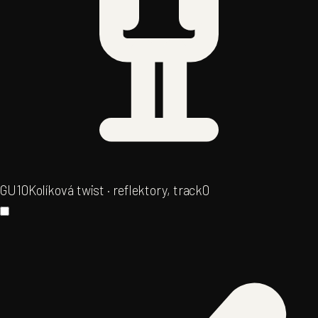
GU10
Kolíková twist · reflektory, track
0