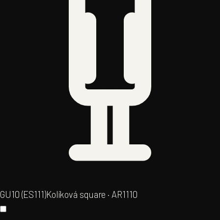
GU10 (ES111)
Kolíková square · AR111
0