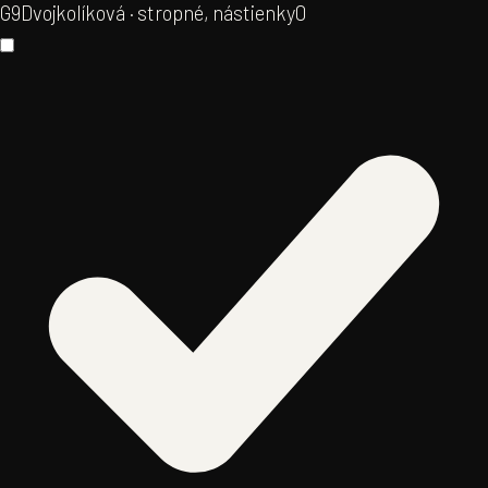
G9
Dvojkolíková · stropné, nástienky
0