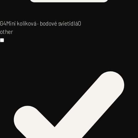
G4
Mini kolíková · bodové svietidlá
0
other