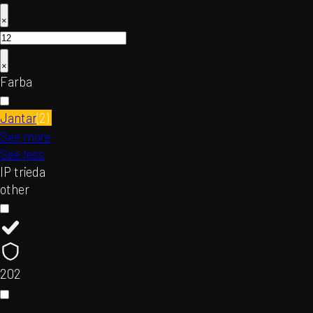
×
×
Farba
Jantar
(
2
)
See more
See less
IP trieda
other
20
2