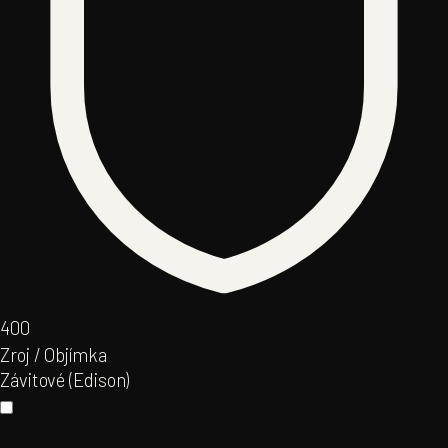
40
0
Zroj / Objímka
Závitové (Edison)