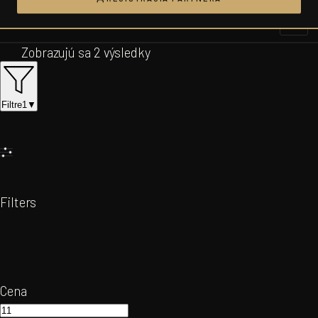
Prejsť
na
obsah
Zobrazujú sa 2 výsledky
Filtre
1
▼
Filters
Cena