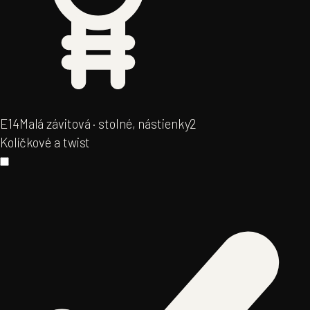
E14
Malá závitová · stolné, nástienky
2
Kolíčkové a twist