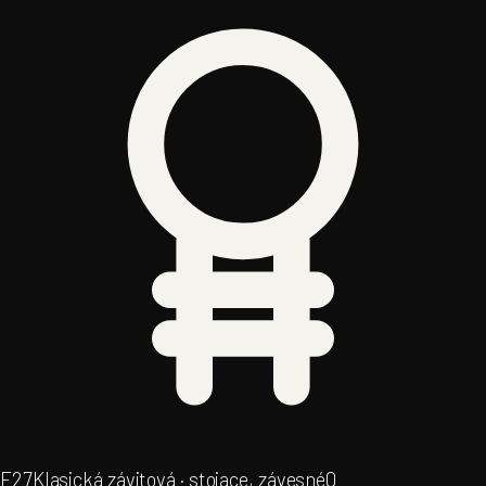
E27
Klasická závitová · stojace, závesné
0