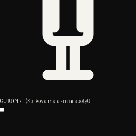
GU10 (MR11)
Kolíková malá · mini spoty
0