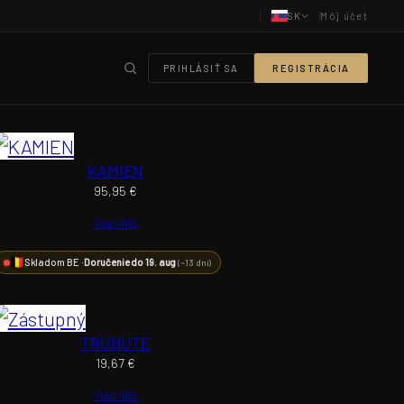
SK
Môj účet
PRIHLÁSIŤ SA
REGISTRÁCIA
KAMIEN
95,95
€
Viac info
Skladom BE ·
Doručenie do 19. aug
(~13 dní)
TRUBUTE
19,67
€
Viac info