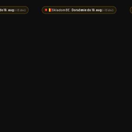
do 19. aug
Skladom BE ·
Doručenie do 19. aug
(~13 dní)
(~13 dní)