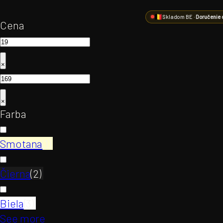
Skladom BE ·
Doručenie 
Cena
×
×
Farba
Smotana
(
1
)
Čierna
(
2
)
Biela
(
3
)
See more