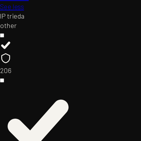
See less
IP trieda
other
20
6