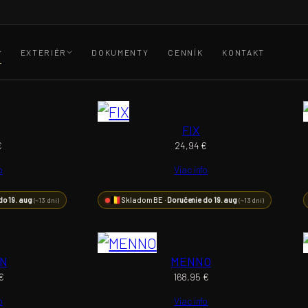
EXTERIÉR
DOKUMENTY
CENNÍK
KONTAKT
FIX
€
24,94
€
o
Viac info
do 19. aug
Skladom BE ·
Doručenie do 19. aug
(~13 dní)
(~13 dní)
EN
MENNO
€
168,95
€
o
Viac info