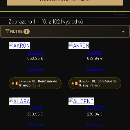
Přeskočit
na
obsah
Zobrazeno 1. – 16. z 1021 výsledků
FILTRE
1
▼
AKRON
AKRON
658,95
€
579,94
€
Čtěte více
Čtěte více
Skladom BE ·
Doručenie do
Skladom BE ·
Doručenie do
19. aug
19. aug
(~10 dní)
(~10 dní)
ALARA
ALICENT
399,95
€
230,94
€
Čtěte více
Čtěte více