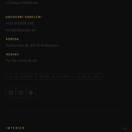
v Česku a Maďarsku.
OBCHODNÍ ODDĚLENÍ
+421 911 330 393
lucide@lucide.sk
ADRESA
Račianska 94, 811 04 Bratislava
HODINY
Po–Pá: 8:00–16:00
CE
IP RATED
ISO 9001
ENERGY A++
SK · CZ · HU
INTERIÉR