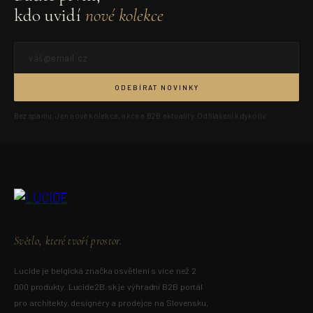
kdo uvidí
nové kolekce
ODEBÍRAT NOVINKY
Bez spamu. Jen nové kolekce, akce a B2B aktuality. Odhlášení kdykoliv.
Světlo, které tvoří prostor.
Lucide je belgická značka osvětlení s více než 2
000 produkty. Lucide2B.sk je výhradní B2B portál
pro architekty, designéry a prodejce na Slovensku,