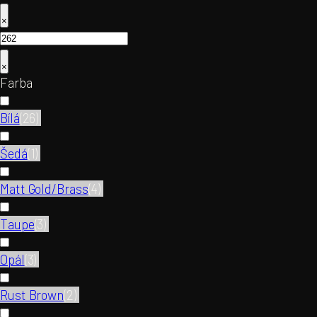
×
×
Farba
Bílá
(
26
)
Šedá
(
1
)
Matt Gold/Brass
(
4
)
Taupe
(
3
)
Opál
(
3
)
Rust Brown
(
2
)