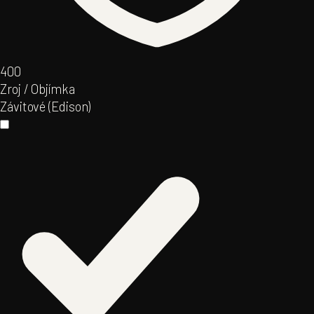
40
0
Zroj / Objímka
Závitové (Edison)