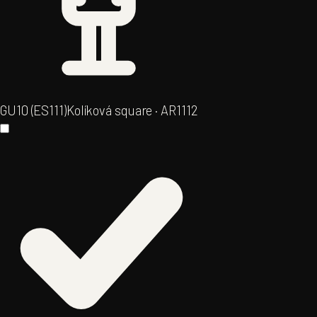
GU10 (ES111)
Kolíková square · AR111
2