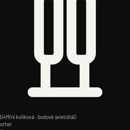
G4
Mini kolíková · bodové svietidlá
0
other