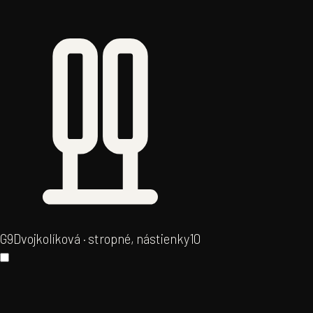
G9
Dvojkolíková · stropné, nástienky
10