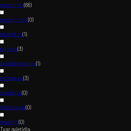
modern cs
(
66
)
modern cs 2
(
0
)
japandi cs
(
1
)
retro cs
(
3
)
scandinavian cs
(
1
)
cottage cs
(
3
)
classic cs
(
0
)
industrialni
(
0
)
moderni
(
0
)
Tvar svietidla