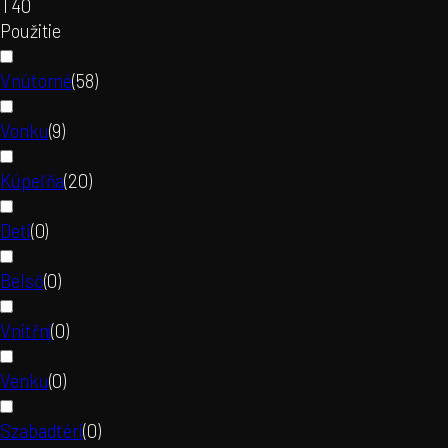
T4
0
Použitie
Vnútorné
(
58
)
Vonku
(
9
)
Kúpeľňa
(
20
)
Deti
(
0
)
Belső
(
0
)
Vnitřní
(
0
)
Venku
(
0
)
Szabadtéri
(
0
)