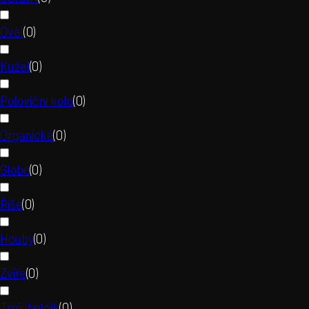
Ovál
(
0
)
Kužel
(
0
)
Poloviční kolo
(
0
)
Organické
(
0
)
Globe
(
0
)
Říše
(
0
)
Houby
(
0
)
Zvíře
(
0
)
Trojúhelník
(
0
)