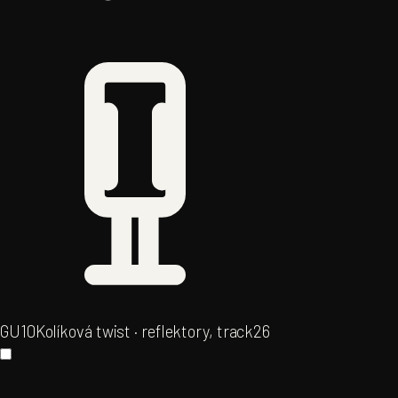
GU10
Kolíková twist · reflektory, track
26