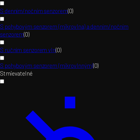
S denním/nočním senzorem
(
0
)
S pohybovým senzorem (mikrovlna) a denním/nočním
senzorem
(
0
)
S ručním senzorem vln
(
0
)
S pohybovým senzorem (mikrovlnným)
(
0
)
Stmievatelné