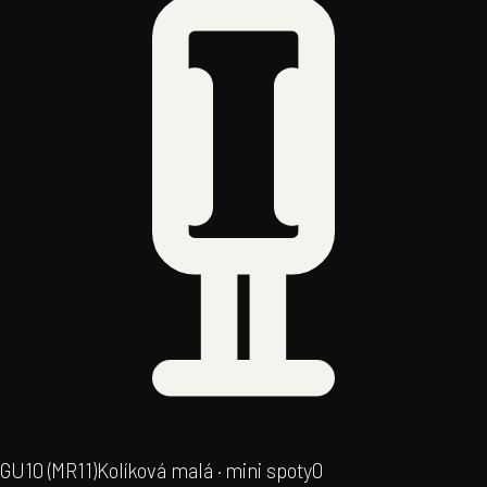
GU10 (MR11)
Kolíková malá · mini spoty
0