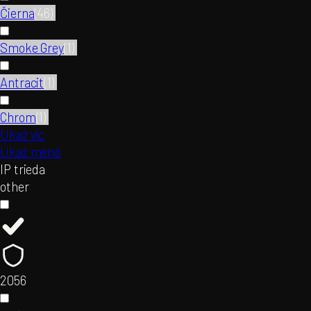
Čierna
(
46
)
Smoke Grey
(
1
)
Antracit
(
1
)
Chrom
(
1
)
Ukaž víc
Ukaž méně
IP trieda
other
20
56