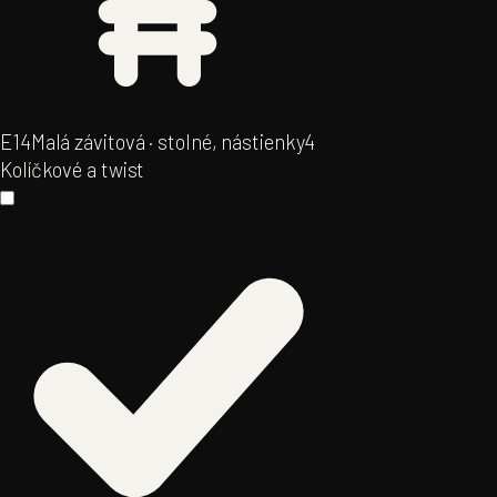
E14
Malá závitová · stolné, nástienky
4
Kolíčkové a twist