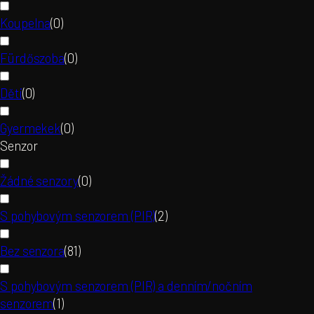
Koupelna
(
0
)
Fürdőszoba
(
0
)
Děti
(
0
)
Gyermekek
(
0
)
Senzor
Žádné senzory
(
0
)
S pohybovým senzorem (PIR)
(
2
)
Bez senzora
(
81
)
S pohybovým senzorem (PIR) a denním/nočním
senzorem
(
1
)