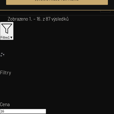
Přeskočit
na
obsah
Zobrazeno 1. – 16. z 87 výsledků
Filtre
1
▼
Filtry
Cena