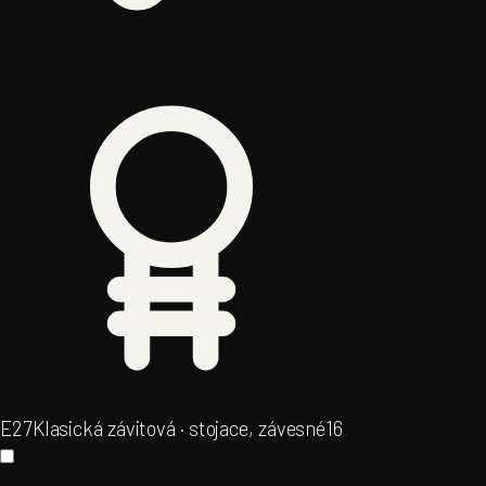
E27
Klasická závitová · stojace, závesné
16