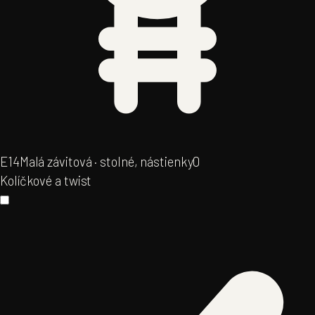
E14
Malá závitová · stolné, nástienky
0
Kolíčkové a twist