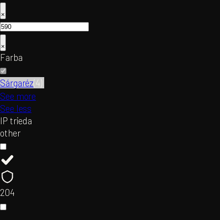
×
×
Farba
Sárgaréz
(
4
)
See more
See less
IP trieda
other
20
4