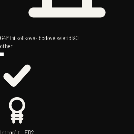
G4
Mini kolíková · bodové svietidlá
0
other
Integrált LED
2