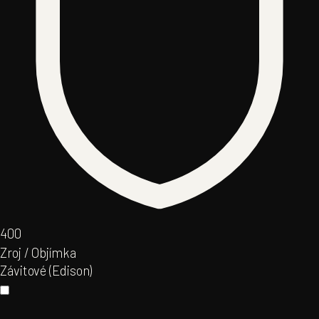
40
0
Zroj / Objímka
Závitové (Edison)