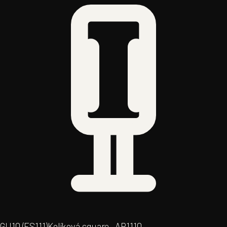
GU10 (ES111)
Kolíková square · AR111
0