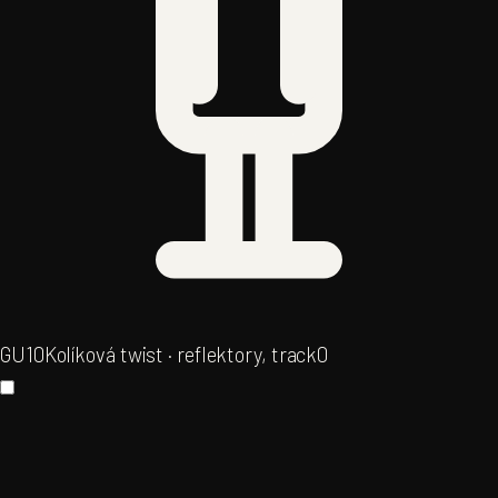
GU10
Kolíková twist · reflektory, track
0