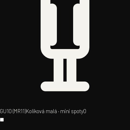
GU10 (MR11)
Kolíková malá · mini spoty
0