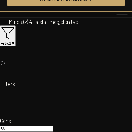
Ugrás
a
tartalomhoz
Mind a(z) 4 találat megjelenítve
Filtre
1
▼
Filters
Cena