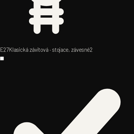
E27
Klasická závitová · stojace, závesné
2