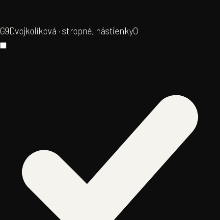
G9
Dvojkolíková · stropné, nástienky
0