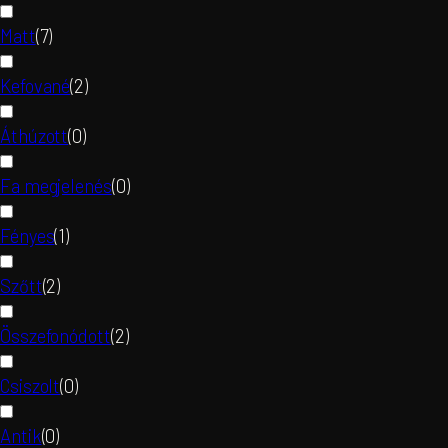
Matt
(
7
)
Kefované
(
2
)
Áthúzott
(
0
)
Fa megjelenés
(
0
)
Fényes
(
1
)
Szőtt
(
2
)
Összefonódott
(
2
)
Csiszolt
(
0
)
Antik
(
0
)