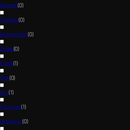
Négyzet
(
0
)
Téglalap
(
0
)
Kiterjesztett
(
0
)
Dobás
(
0
)
Egyéb
(
1
)
Ovál
(
0
)
Kúp
(
1
)
Félmenet
(
1
)
Organikus
(
0
)