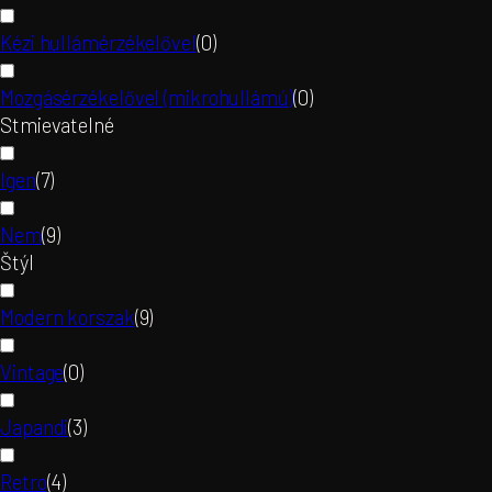
Kézi hullámérzékelővel
(
0
)
Mozgásérzékelővel (mikrohullámú)
(
0
)
Stmievatelné
Igen
(
7
)
Nem
(
9
)
Štýl
Modern korszak
(
9
)
Vintage
(
0
)
Japandi
(
3
)
Retro
(
4
)