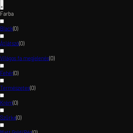
×
Farba
Black
(
0
)
Átlátszó
(
0
)
Világos fa megjelenés
(
0
)
Fehér
(
0
)
Természetes
(
0
)
Krém
(
0
)
Szürke
(
0
)
Matt Gold/Réz
(
0
)