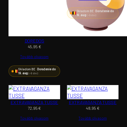
Skladom BE ·
Doručenie do
19. aug
(~9 dní)
DOREDOS
45,95
€
Tovább olvasom
Skladom BE ·
Doručenie do
19. aug
(~9 dní)
EXTRAVAGANZA TUSSE
EXTRAVAGANZA TUSSE
72,95
€
48,95
€
Tovább olvasom
Tovább olvasom