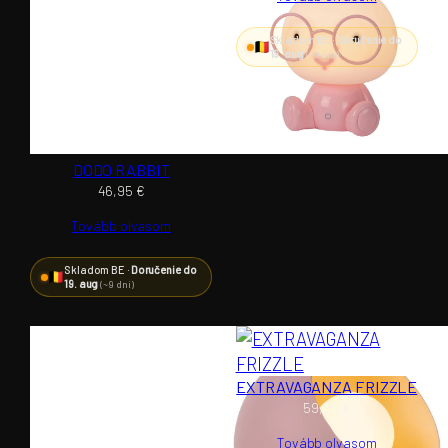
Skladom BE ·
Doručenie do
19. aug
(~9 dní)
DODO RABBIT
46,95
€
Tovább olvasom
Skladom BE ·
Doručenie do
19. aug
(~9 dní)
EXTRAVAGANZA FRIZZLE
59,95
€
Tovább olvasom