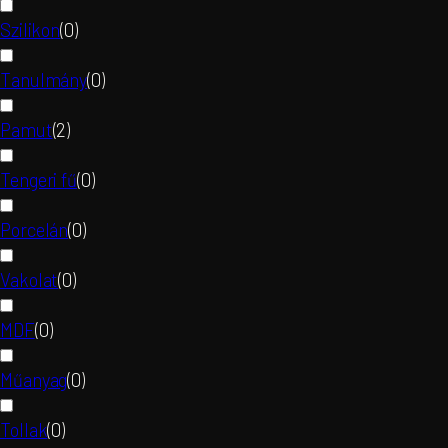
Szilikon
(
0
)
Tanulmány
(
0
)
Pamut
(
2
)
Tengeri fű
(
0
)
Porcelán
(
0
)
Vakolat
(
0
)
MDF
(
0
)
Műanyag
(
0
)
Tollak
(
0
)