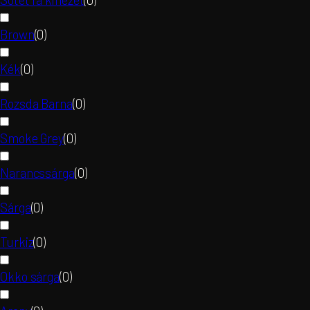
Brown
(
0
)
Kék
(
0
)
Rozsda Barna
(
0
)
Smoke Grey
(
0
)
Narancssárga
(
0
)
Sárga
(
0
)
Turkiz
(
0
)
Okko sárga
(
0
)