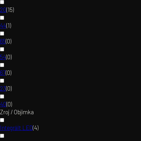
20
(
15
)
44
(
1
)
65
(
0
)
54
(
0
)
67
(
0
)
23
(
0
)
40
(
0
)
Zroj / Objímka
Integrált LED
(
4
)