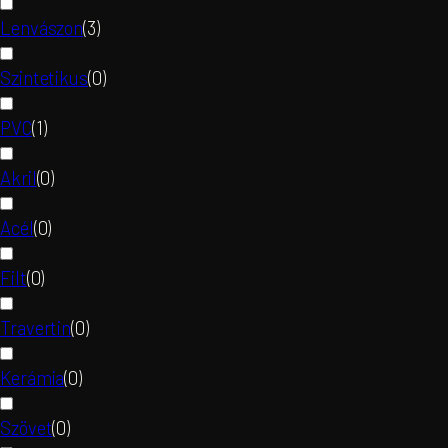
Lenvászon
(
3
)
Szintetikus
(
0
)
PVC
(
1
)
Akril
(
0
)
Acél
(
0
)
Filt
(
0
)
Travertin
(
0
)
Kerámia
(
0
)
Szövet
(
0
)