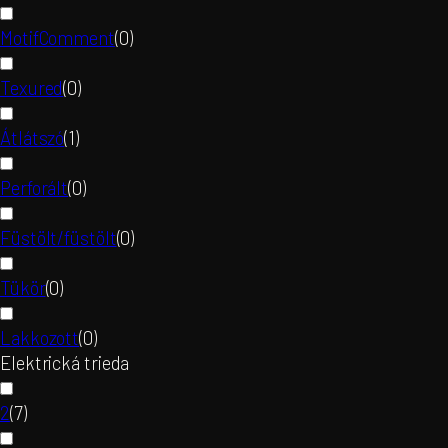
MotifComment
(
0
)
Texured
(
0
)
Átlátszó
(
1
)
Perforált
(
0
)
Füstölt/füstölt
(
0
)
Tükör
(
0
)
Lakkozott
(
0
)
Elektrická trieda
2
(
7
)