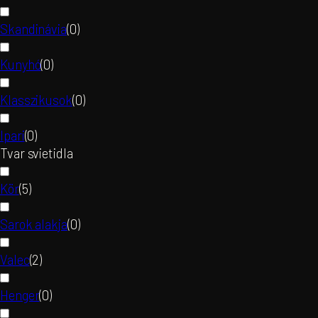
Skandinávia
(
0
)
Kunyhó
(
0
)
Klasszikusok
(
0
)
Ipari
(
0
)
Tvar svietidla
Kör
(
5
)
Sarok alakja
(
0
)
Valec
(
2
)
Henger
(
0
)