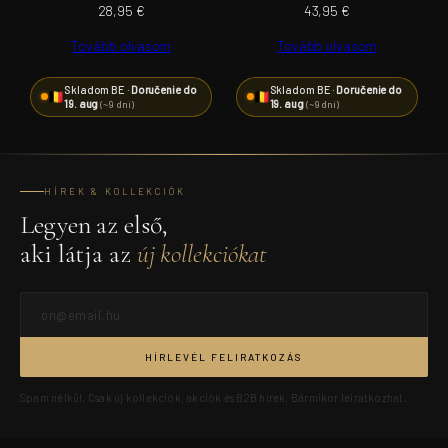
28,95
€
43,95
€
Tovább olvasom
Tovább olvasom
Skladom BE ·
Doručenie do
Skladom BE ·
Doručenie do
19. aug
19. aug
(~9 dní)
(~9 dní)
HÍREK & KOLLEKCIÓK
Legyen az első,
aki látja az
új kollekciókat
HÍRLEVÉL FELIRATKOZÁS
Spam nélkül. Csak új kollekciók, akciók és B2B hírek. Bármikor leiratkozhat.