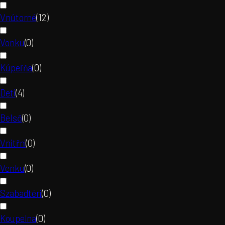
Vnútorné
(
12
)
Vonku
(
0
)
Kúpeľňa
(
0
)
Deti
(
4
)
Belső
(
0
)
Vnitřní
(
0
)
Venku
(
0
)
Szabadtéri
(
0
)
Koupelna
(
0
)