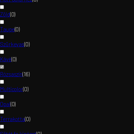
Zöld
(
0
)
Taupe
(
0
)
Szürkevas
(
0
)
Kávé
(
0
)
Rózsaszín
(
16
)
Multicolor
(
0
)
Opal
(
0
)
Terrakotta
(
0
)
Sötét fa kinézet
(
0
)