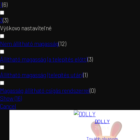
1
(
6
)
3
(
3
)
Výškovo nastaviteľné
Nem állítható magasság
(
12
)
Állítható magasság (a telepítés előtt)
(
3
)
Állítható magasság (telepítés után)
(
1
)
Magasság állítható csigás rendszerrel
(
0
)
Show
(
16
)
Cancel
DOLLY
29,95
€
Tovább olvasom