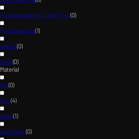
Felvilágosodás és Lefelé Fény
(
0
)
Felvilágosodás
(
1
)
Anders
(
0
)
Csípő
(
0
)
Material
Vas
(
0
)
Fém
(
4
)
Hliník
(
1
)
Alumínium
(
0
)