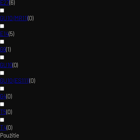
E27
(
6
)
GU10 (MR11)
(
0
)
E14
(
5
)
G9
(
1
)
GU10
(
0
)
GU10 (ES111)
(
0
)
G4
(
0
)
T5
(
0
)
T4
(
0
)
Použitie