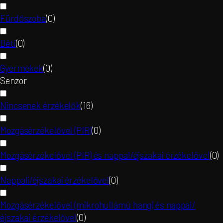
Fürdőszoba
(
0
)
Děti
(
0
)
Gyermekek
(
0
)
Senzor
Nincsenek érzékelők
(
16
)
Mozgásérzékelővel (PIR)
(
0
)
Mozgásérzékelővel (PIR) és nappal/éjszakai érzékelővel
(
0
)
Nappali/éjszakai érzékelővel
(
0
)
Mozgásérzékelővel (mikrohullámú hang) és nappal/
éjszakai érzékelővel
(
0
)