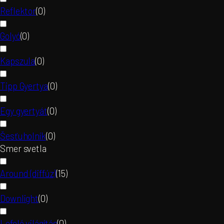
Reflektor
(
0
)
Golyó
(
0
)
Kapszula
(
0
)
Tipp Gyertya
(
0
)
Egy gyertyát
(
0
)
Šesťuholník
(
0
)
Smer svetla
Around (diffúz)
(
15
)
Downlight
(
0
)
Lefelé világítás
(
0
)