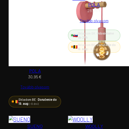
POLA
28,95
€
Tovább olvasom
Skladom SK ·
Odosielame
do 24h
Skladom BE ·
Doručenie do
19. aug
(~9 dní)
POLA
30,95
€
Tovább olvasom
Skladom BE ·
Doručenie do
19. aug
(~9 dní)
SUENO
WOOLLY