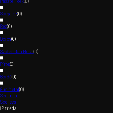
Pasztell kék
(
0
)
Sárgaréz
(
0
)
Réz
(
0
)
Deres
(
0
)
Szatén Gun Metal
(
0
)
Piros
(
0
)
Bordó
(
0
)
Gun Metal
(
0
)
See more
See less
IP trieda