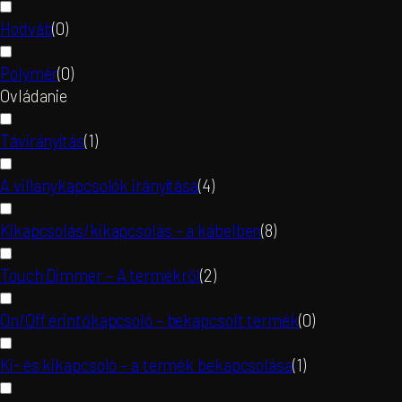
Hodváb
(
0
)
Polymér
(
0
)
Ovládanie
Távirányítás
(
1
)
A villanykapcsolók irányítása
(
4
)
Kikapcsolás/kikapcsolás – a kábelben
(
8
)
Touch Dimmer – A termékről
(
2
)
On/Off érintőkapcsoló – bekapcsolt termék
(
0
)
Ki- és kikapcsoló – a termék bekapcsolása
(
1
)