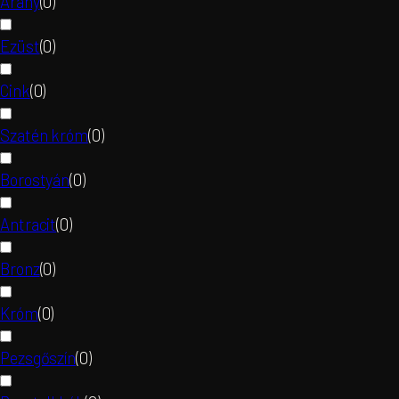
Arany
(
0
)
Ezüst
(
0
)
Cink
(
0
)
Szatén króm
(
0
)
Borostyán
(
0
)
Antracit
(
0
)
Bronz
(
0
)
Króm
(
0
)
Pezsgőszín
(
0
)