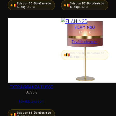
Skladom BE ·
Doručenie do
Skladom BE ·
Doručenie do
19. aug
19. aug
(~9 dní)
(~9 dní)
FLAMINGO
69,95
€
Tovább olvasom
Skladom BE ·
Doručenie do
19. aug
(~9 dní)
EXTRAVAGANZA TUSSE
88,95
€
Tovább olvasom
Skladom BE ·
Doručenie do