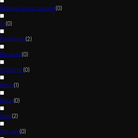
Rétegelt lemez bevonat
(
0
)
Fa
(
0
)
Hasi izmok
(
2
)
Bambusz
(
0
)
Poliészter
(
0
)
Beton
(
1
)
Rotan
(
0
)
Üveg
(
2
)
Marvány
(
0
)