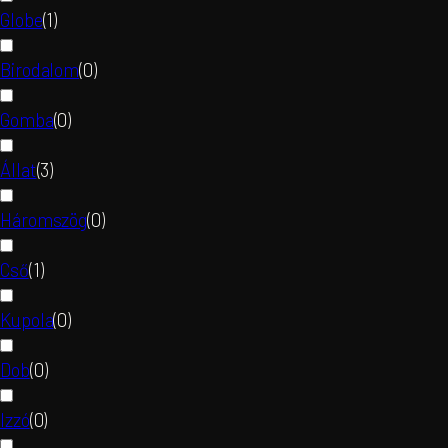
Globe
(
1
)
Birodalom
(
0
)
Gomba
(
0
)
Állat
(
3
)
Háromszög
(
0
)
Cső
(
1
)
Kupola
(
0
)
Dob
(
0
)
Izzó
(
0
)