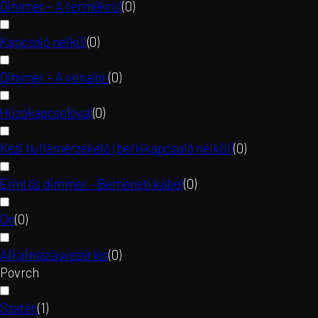
Dimmer – A termékről
(
0
)
Kapcsoló nélkül
(
0
)
Dimmer – A vonalon
(
0
)
Húzókapcsolóval
(
0
)
Kézi hullámérzékelő (be/kikapcsoló nélkül)
(
0
)
Érintős dimmer – Bemeneti kábel
(
0
)
On
(
0
)
Alkalmazásvezérlés
(
0
)
Povrch
Szatén
(
1
)