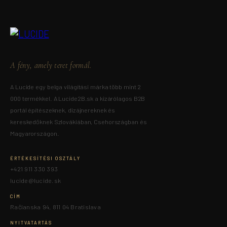
A fény, amely teret formál.
A Lucide egy belga világítási márka több mint 2
000 termékkel. A Lucide2B.sk a kizárólagos B2B
portál építészeknek, dizájnereknek és
kereskedőknek Szlovákiában, Csehországban és
Magyarországon.
ÉRTÉKESÍTÉSI OSZTÁLY
+421 911 330 393
lucide@lucide.sk
CÍM
Račianska 94, 811 04 Bratislava
NYITVATARTÁS