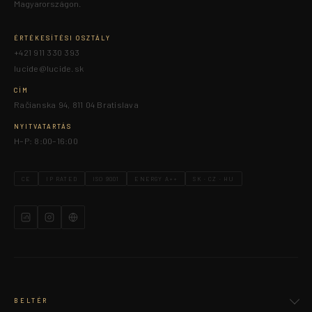
Magyarországon.
ÉRTÉKESÍTÉSI OSZTÁLY
+421 911 330 393
lucide@lucide.sk
CÍM
Račianska 94, 811 04 Bratislava
NYITVATARTÁS
H–P: 8:00–16:00
CE
IP RATED
ISO 9001
ENERGY A++
SK · CZ · HU
BELTÉR