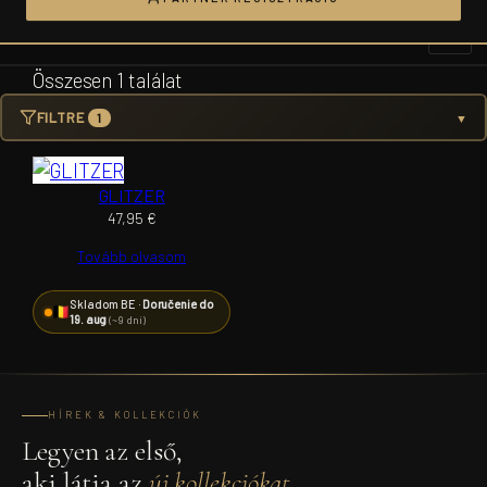
Ugrás
a
tartalomhoz
Összesen 1 találat
FILTRE
1
▼
GLITZER
47,95
€
Tovább olvasom
Skladom BE ·
Doručenie do
19. aug
(~9 dní)
HÍREK & KOLLEKCIÓK
Legyen az első,
aki látja az
új kollekciókat