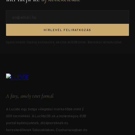
HÍRLEVÉL FELIRATKOZÁS
Spam nélkül. Csak új kollekciók, akciók és B2B hírek. Bármikor leiratkozhat.
A fény, amely teret formál.
A Lucide egy belga világítási márka több mint 2
000 termékkel. A Lucide2B.sk a kizárólagos B2B
portál építészeknek, dizájnereknek és
kereskedőknek Szlovákiában, Csehországban és