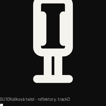
GU10
Kolíková twist · reflektory, track
0