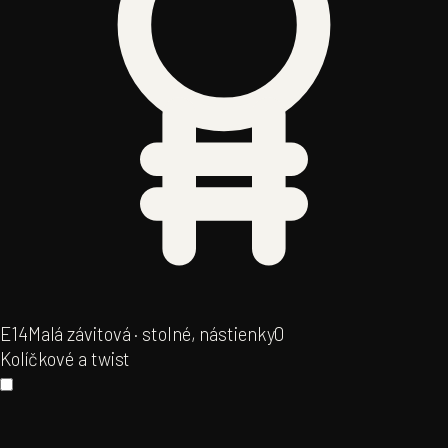
E14
Malá závitová · stolné, nástienky
0
Kolíčkové a twist