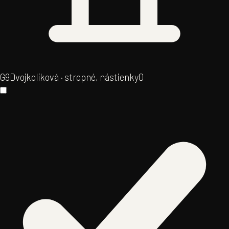
G9
Dvojkolíková · stropné, nástienky
0