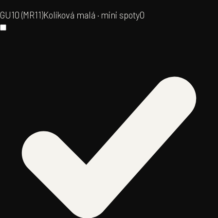
GU10 (MR11)
Kolíková malá · mini spoty
0