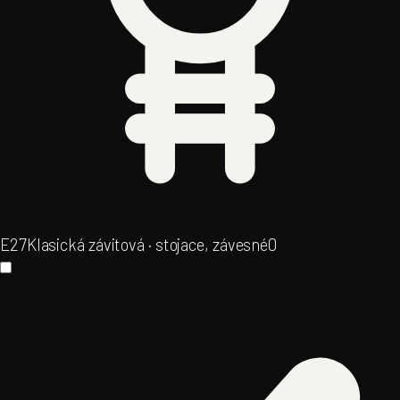
E27
Klasická závitová · stojace, závesné
0