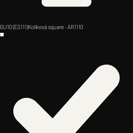
GU10 (ES111)
Kolíková square · AR111
0