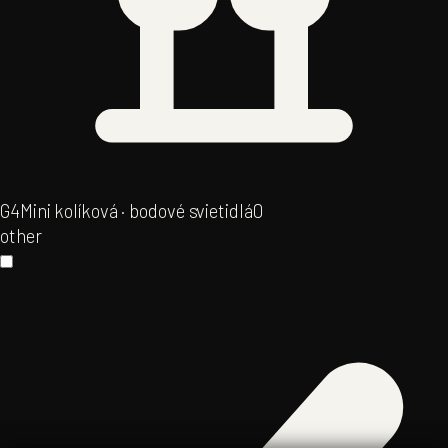
G4
Mini kolíková · bodové svietidlá
0
other