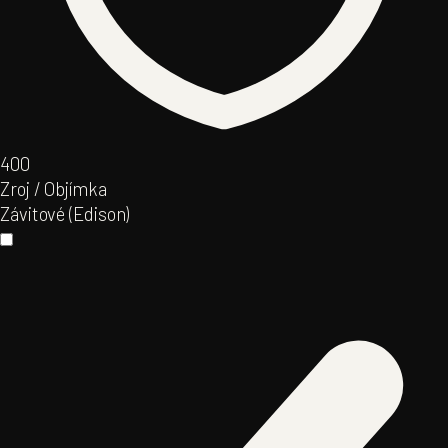
40
0
Zroj / Objímka
Závitové (Edison)