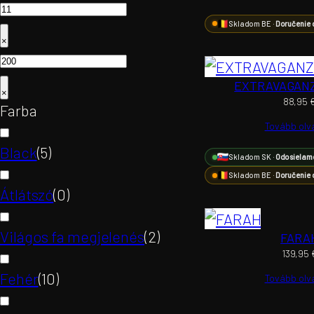
Skladom BE ·
Doručenie 
×
EXTRAVAGAN
×
88,95
Farba
Tovább ol
Black
(
5
)
Skladom SK ·
Odosielam
Skladom BE ·
Doručenie 
Átlátszó
(
0
)
Világos fa megjelenés
(
2
)
FARA
139,95
Fehér
(
10
)
Tovább ol