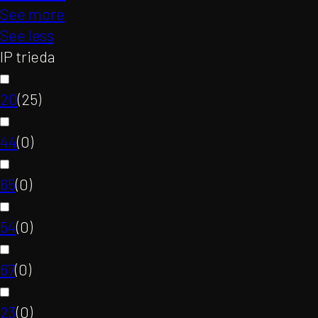
See more
See less
IP trieda
20
(
25
)
44
(
0
)
65
(
0
)
54
(
0
)
67
(
0
)
23
(
0
)