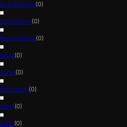
Rozsda Barna
(
0
)
Smoke Grey
(
0
)
Narancssárga
(
0
)
Sárga
(
0
)
Turkiz
(
0
)
Okko sárga
(
0
)
Arany
(
0
)
Ezüst
(
0
)