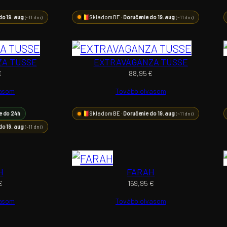
do 19. aug
Skladom BE ·
Doručenie do 19. aug
(~11 dní)
(~11 dní)
ZA TUSSE
EXTRAVAGANZA TUSSE
€
88,95
€
vasom
Tovább olvasom
e do 24h
Skladom BE ·
Doručenie do 19. aug
(~11 dní)
do 19. aug
(~11 dní)
H
FARAH
€
169,95
€
vasom
Tovább olvasom