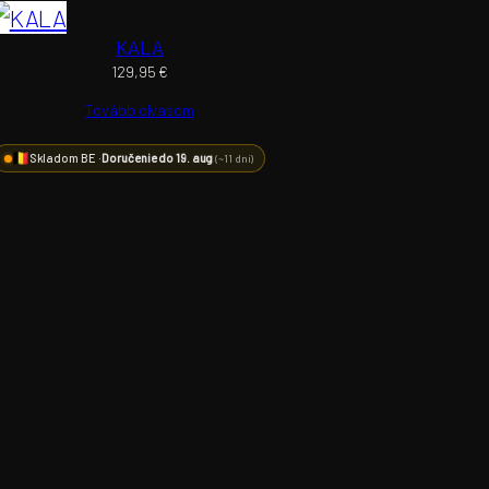
KALA
129,95
€
Tovább olvasom
Skladom BE ·
Doručenie do 19. aug
(~11 dní)