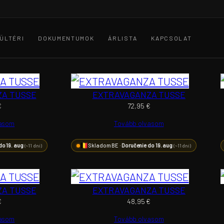
ÜLTÉRI
DOKUMENTUMOK
ÁRLISTA
KAPCSOLAT
ZA TUSSE
EXTRAVAGANZA TUSSE
€
72,95
€
vasom
Tovább olvasom
do 19. aug
Skladom BE ·
Doručenie do 19. aug
(~11 dní)
(~11 dní)
ZA TUSSE
EXTRAVAGANZA TUSSE
€
48,95
€
vasom
Tovább olvasom