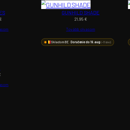
ES
GUNHILD SHADE
€
21,95
€
vasom
Tovább olvasom
Skladom BE ·
Doručenie do 19. aug
(~11 dní)
A
€
vasom