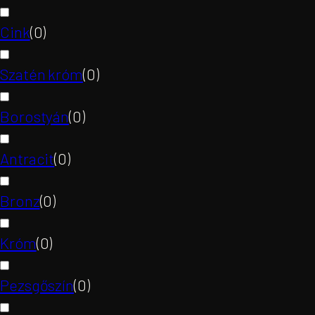
Cink
(
0
)
Szatén króm
(
0
)
Borostyán
(
0
)
Antracit
(
0
)
Bronz
(
0
)
Króm
(
0
)
Pezsgőszín
(
0
)