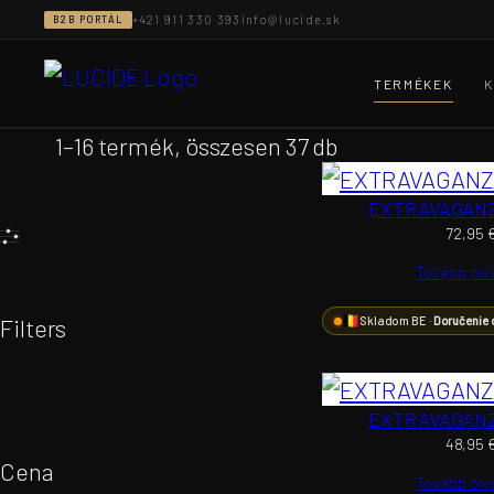
Ugrás
+421 911 330 393
info@lucide.sk
B2B PORTÁL
a
tartalomhoz
TERMÉKEK
K
1–16 termék, összesen 37 db
EXTRAVAGAN
72,95
Tovább ol
Filters
Skladom BE ·
Doručenie 
EXTRAVAGAN
48,95
Cena
Tovább ol