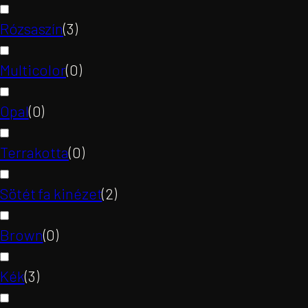
Rózsaszín
(
3
)
Multicolor
(
0
)
Opal
(
0
)
Terrakotta
(
0
)
Sötét fa kinézet
(
2
)
Brown
(
0
)
Kék
(
3
)