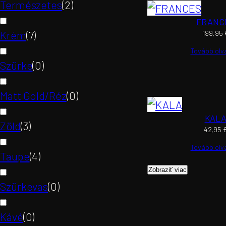
Természetes
(
2
)
FRANC
Krém
(
7
)
199,95
Tovább ol
Szürke
(
0
)
Matt Gold/Réz
(
0
)
KAL
Zöld
(
3
)
42,95
Tovább ol
Taupe
(
4
)
Zobraziť viac
Szürkevas
(
0
)
Kávé
(
0
)