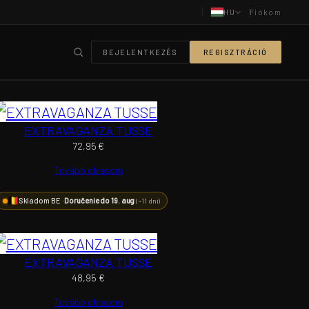
HU
Fiókom
BEJELENTKEZÉS
REGISZTRÁCIÓ
EXTRAVAGANZA TUSSE
72,95
€
Tovább olvasom
Skladom BE ·
Doručenie do 19. aug
(~11 dní)
EXTRAVAGANZA TUSSE
48,95
€
Tovább olvasom