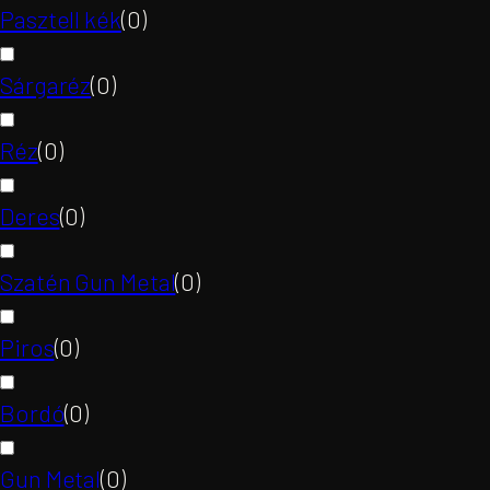
Pasztell kék
(
0
)
Sárgaréz
(
0
)
Réz
(
0
)
Deres
(
0
)
Szatén Gun Metal
(
0
)
Piros
(
0
)
Bordó
(
0
)
Gun Metal
(
0
)