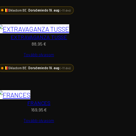
Skladom BE ·
Doručenie do 19. aug
(~11 dní)
EXTRAVAGANZA TUSSE
88,95
€
Tovább olvasom
Skladom BE ·
Doručenie do 19. aug
(~11 dní)
FRANCES
169,95
€
Tovább olvasom