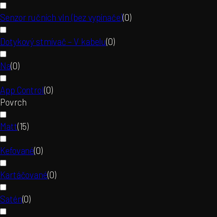
Senzor ručních vln (bez vypínače)
(
0
)
Dotykový stmívač – V kabelu
(
0
)
Na
(
0
)
App Control
(
0
)
Povrch
Matt
(
15
)
Kefované
(
0
)
Kartáčované
(
0
)
Satén
(
0
)