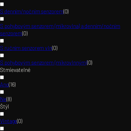
S denním/nočním senzorem
(
0
)
S pohybovým senzorem (mikrovlna) a denním/nočním
senzorem
(
0
)
S ručním senzorem vln
(
0
)
S pohybovým senzorem (mikrovlnným)
(
0
)
Stmievatelné
Ano
(
16
)
Ne
(
8
)
Štýl
Vintage
(
0
)