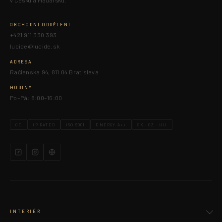
OBCHODNÍ ODDĚLENÍ
+421 911 330 393
lucide@lucide.sk
ADRESA
Račianska 94, 811 04 Bratislava
HODINY
Po–Pá: 8:00–16:00
CE
IP RATED
ISO 9001
ENERGY A++
SK · CZ · HU
INTERIÉR