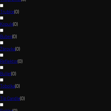
Trubice
(
0
)
Kopule
(
0
)
Buben
(
0
)
Žárovka
(
0
)
Reflektor
(
0
)
Bullet
(
0
)
Tobolka
(
0
)
Tip Candle
(
0
)
Svíčka
(
0
)