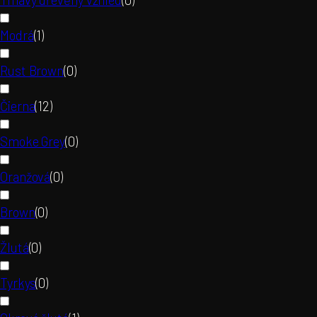
Modrá
(
1
)
Rust Brown
(
0
)
Čierna
(
12
)
Smoke Grey
(
0
)
Oranžová
(
0
)
Brown
(
0
)
Žlutá
(
0
)
Tyrkys
(
0
)