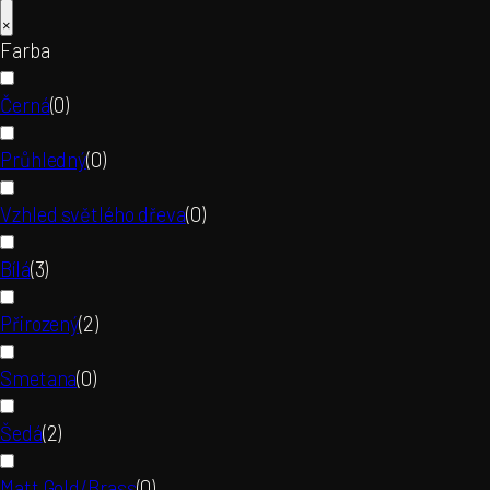
×
Farba
Černá
(
0
)
Průhledný
(
0
)
Vzhled světlého dřeva
(
0
)
Bílá
(
3
)
Přirozený
(
2
)
Smetana
(
0
)
Šedá
(
2
)
Matt Gold/Brass
(
0
)