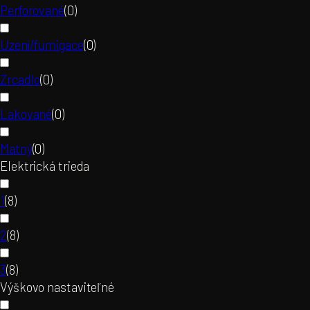
Perforované
(
0
)
Uzení/fumigace
(
0
)
Zrcadlo
(
0
)
Lakované
(
0
)
Matný
(
0
)
Elektrická trieda
1
(
8
)
2
(
8
)
3
(
8
)
Výškovo nastaviteľné