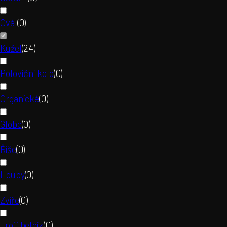
Ovál
(
0
)
Kužel
(
24
)
Poloviční kolo
(
0
)
Organické
(
0
)
Globe
(
0
)
Říše
(
0
)
Houby
(
0
)
Zvíře
(
0
)
Trojúhelník
(
0
)