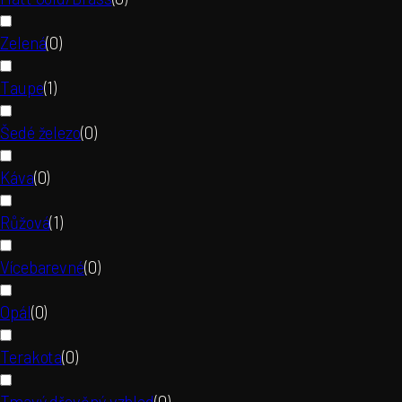
Zelená
(
0
)
Taupe
(
1
)
Šedé železo
(
0
)
Káva
(
0
)
Růžová
(
1
)
Vícebarevné
(
0
)
Opál
(
0
)
Terakota
(
0
)
Tmavý dřevěný vzhled
(
0
)