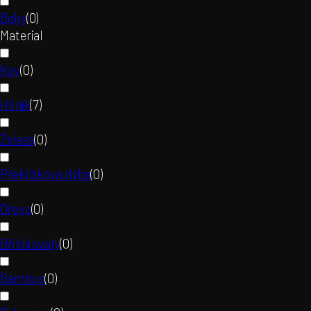
Boky
(
0
)
Material
Kov
(
0
)
Hliník
(
7
)
Železo
(
0
)
Překližková dýha
(
0
)
Dřevo
(
0
)
Břišní svaly
(
0
)
Bambus
(
0
)