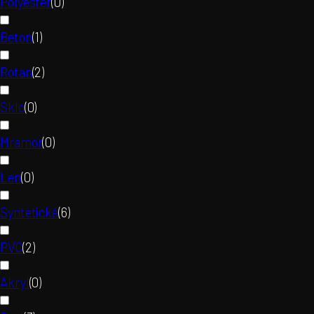
Polyester
(
0
)
Beton
(
1
)
Rotan
(
2
)
Sklo
(
0
)
Mramor
(
0
)
Len
(
0
)
Syntetické
(
6
)
PVC
(
2
)
Akryl
(
0
)