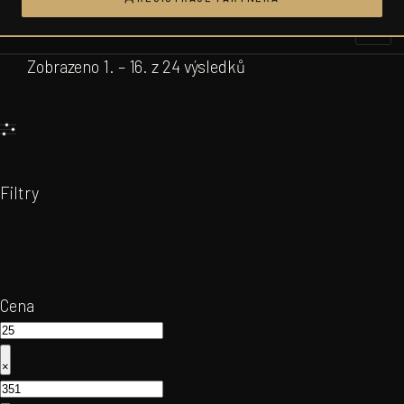
Přeskočit
na
obsah
Zobrazeno 1. – 16. z 24 výsledků
Filtry
Cena
×