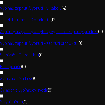
Vypínač zapnutí/vypnutí – v kabelu
(
4
)
Touch Dimmer – O produktu
(
12
)
Zapnutý a vypnutý dotykový vypínač – zapnutý produkt
(
0
)
Vypínač zapnutí/vypnutí – zapnutí produktu
(
0
)
Stmívač – O produktu
(
0
)
Bez spínače
(
0
)
Stmívač – Na lince
(
0
)
Ovládanie vypínačov svetla
(
8
)
S vypínačem
(
0
)