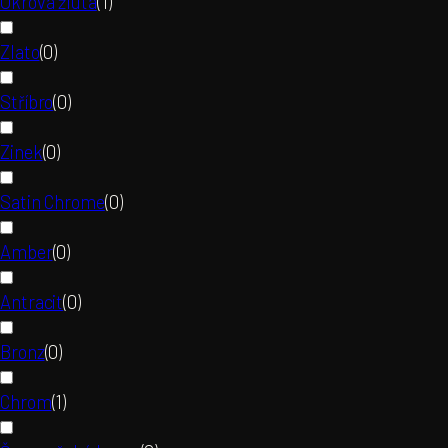
Okrová žlutá
(
1
)
Zlato
(
0
)
Stříbro
(
0
)
Zinek
(
0
)
Satin Chrome
(
0
)
Amber
(
0
)
Antracit
(
0
)
Bronz
(
0
)
Chrom
(
1
)