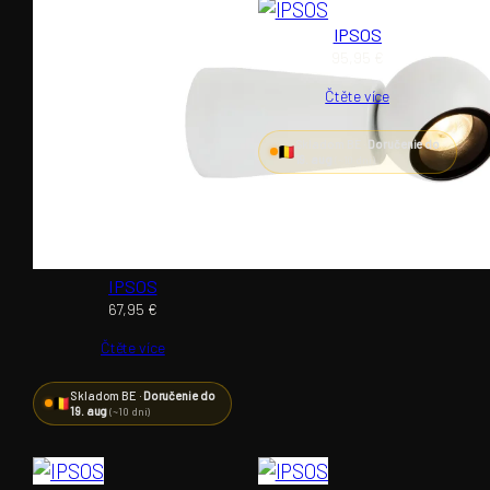
IPSOS
95,95
€
Čtěte více
Skladom BE ·
Doručenie do
19. aug
(~10 dní)
IPSOS
67,95
€
Čtěte více
Skladom BE ·
Doručenie do
19. aug
(~10 dní)