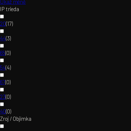
Ukaž méně
IP trieda
20
(
17
)
44
(
3
)
65
(
0
)
54
(
4
)
67
(
0
)
23
(
0
)
40
(
0
)
Zroj / Objímka