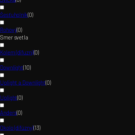
Šesťuholník
(
0
)
Rohový
(
0
)
Smer svetla
Kolem (difuzní)
(
0
)
Downlight
(
10
)
Uplight a Downlight
(
0
)
Uplight
(
0
)
Anders
(
0
)
Okolo (difúzny)
(
13
)