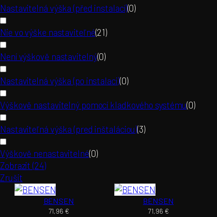
Nastavitelná výška (před instalací)
(
0
)
Nie vo výške nastaviteľné
(
21
)
Není výškově nastavitelný
(
0
)
Nastavitelná výška (po instalaci)
(
0
)
Výškově nastavitelný pomocí kladkového systému
(
0
)
Nastaviteľná výška (pred inštaláciou)
(
3
)
Výškově nenastavitelné
(
0
)
Zobrazit
(
24
)
Zrušit
BENSEN
BENSEN
71,96
€
71,96
€