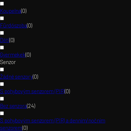
Koupelna
(
0
)
Fürdőszoba
(
0
)
Děti
(
0
)
Gyermekek
(
0
)
Senzor
Žádné senzory
(
0
)
S pohybovým senzorem (PIR)
(
0
)
Bez senzora
(
24
)
S pohybovým senzorem (PIR) a denním/nočním
senzorem
(
0
)