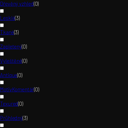
Dřevěný vzhled
(
0
)
Lesklé
(
3
)
Tkané
(
3
)
Zapletený
(
0
)
Vyleštěné
(
0
)
Antique
(
0
)
MotivKomentář
(
0
)
Texured
(
0
)
Průhledný
(
3
)