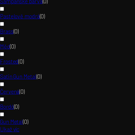
Šampaňské barva
(
0
)
Pastelově modrá
(
0
)
Brass
(
0
)
Měď
(
0
)
Frosted
(
0
)
Satin Gun Metal
(
0
)
Červená
(
0
)
Bordó
(
0
)
Gun Metal
(
0
)
Ukaž víc