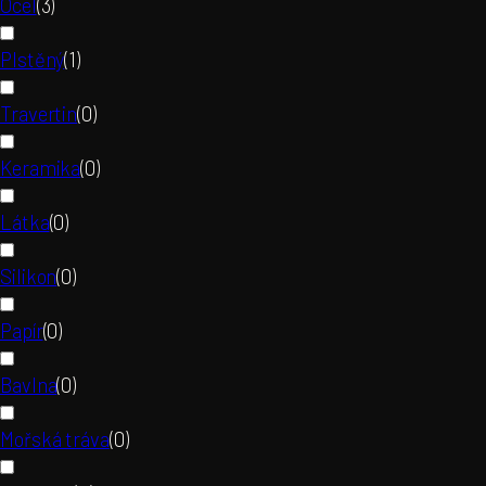
Ocel
(
3
)
Plstěný
(
1
)
Travertin
(
0
)
Keramika
(
0
)
Látka
(
0
)
Silikon
(
0
)
Papír
(
0
)
Bavlna
(
0
)
Mořská tráva
(
0
)