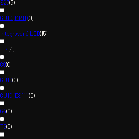
E27
(
5
)
GU10 (MR11)
(
0
)
Integrovaná LED
(
15
)
E14
(
4
)
G9
(
0
)
GU10
(
0
)
GU10 (ES111)
(
0
)
G4
(
0
)
T5
(
0
)