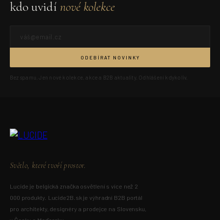
kdo uvidí
nové kolekce
ODEBÍRAT NOVINKY
Bez spamu. Jen nové kolekce, akce a B2B aktuality. Odhlášení kdykoliv.
Světlo, které tvoří prostor.
Lucide je belgická značka osvětlení s více než 2
000 produkty. Lucide2B.sk je výhradní B2B portál
pro architekty, designéry a prodejce na Slovensku,
v Česku a Maďarsku.