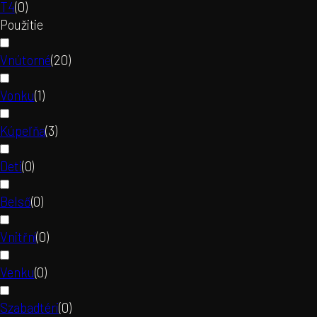
T4
(
0
)
Použitie
Vnútorné
(
20
)
Vonku
(
1
)
Kúpeľňa
(
3
)
Deti
(
0
)
Belső
(
0
)
Vnitřní
(
0
)
Venku
(
0
)
Szabadtéri
(
0
)