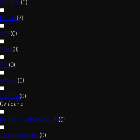
Porcelán
(
0
)
Omítka
(
2
)
MDF
(
0
)
Plast
(
0
)
Peří
(
0
)
Hodváb
(
0
)
Polymér
(
0
)
Ovládanie
Ovládání vypínačů světla
(
0
)
Dálkové ovládání
(
0
)