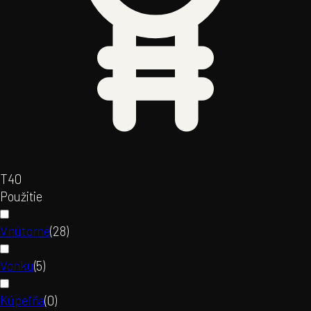
T4
0
Použitie
Vnútorné
(
28
)
Vonku
(
5
)
Kúpeľňa
(
0
)