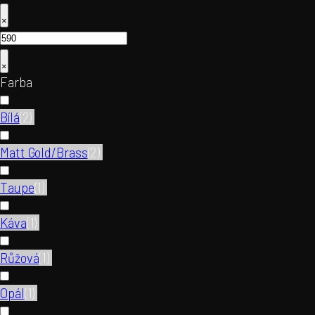
×
×
Farba
Bílá
(
2
)
Matt Gold/Brass
(
2
)
Taupe
(
1
)
Káva
(
1
)
Růžová
(
1
)
Opál
(
1
)