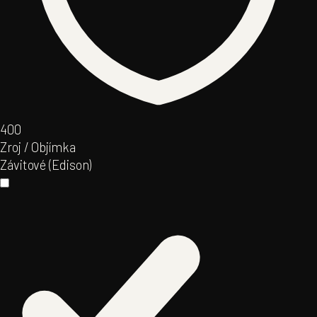
40
0
Zroj / Objímka
Závitové (Edison)