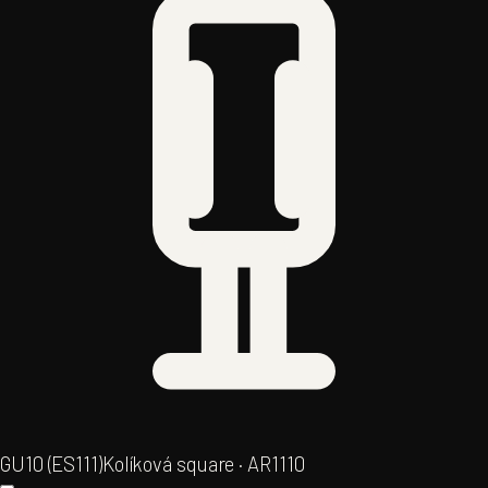
GU10 (ES111)
Kolíková square · AR111
0