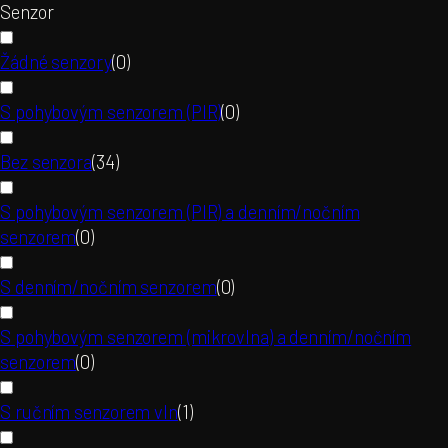
Senzor
Žádné senzory
(
0
)
S pohybovým senzorem (PIR)
(
0
)
Bez senzora
(
34
)
S pohybovým senzorem (PIR) a denním/nočním
senzorem
(
0
)
S denním/nočním senzorem
(
0
)
S pohybovým senzorem (mikrovlna) a denním/nočním
senzorem
(
0
)
S ručním senzorem vln
(
1
)