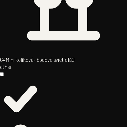
G4
Mini kolíková · bodové svietidlá
0
other