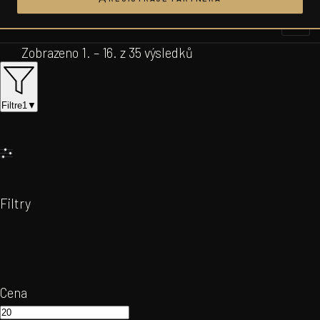
Přeskočit
na
obsah
Zobrazeno 1. – 16. z 35 výsledků
Filtre
1
▼
Filtry
Cena