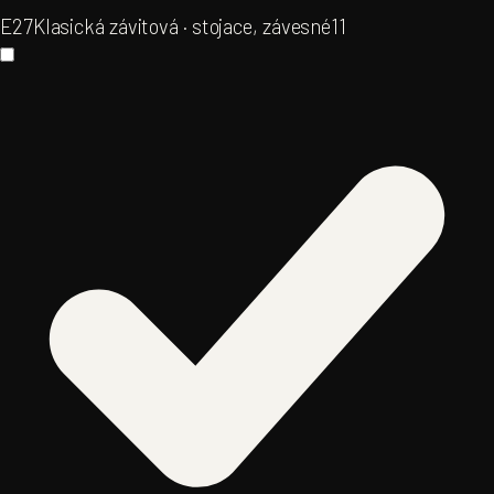
E27
Klasická závitová · stojace, závesné
11