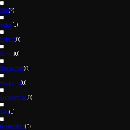
Deti
(
2
)
Belső
(
0
)
Vnitřní
(
0
)
Venku
(
0
)
Szabadtéri
(
0
)
Koupelna
(
0
)
Fürdőszoba
(
0
)
Děti
(
0
)
Gyermekek
(
0
)