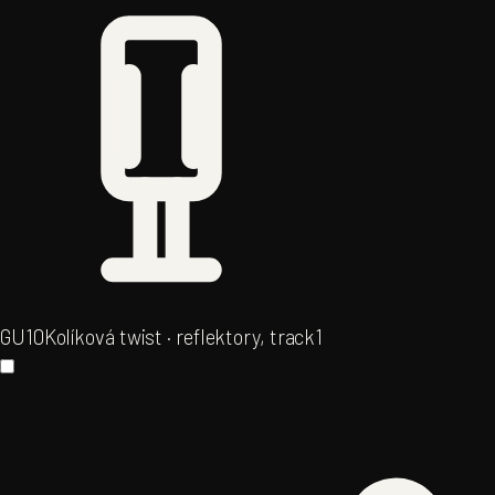
GU10
Kolíková twist · reflektory, track
1