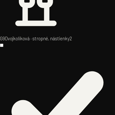
G9
Dvojkolíková · stropné, nástienky
2