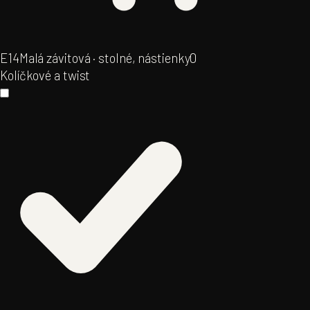
E14
Malá závitová · stolné, nástienky
0
Kolíčkové a twist