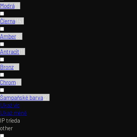
Modrá
(
1
)
Čierna
(
14
)
Amber
(
8
)
Antracit
(
1
)
Bronz
(
1
)
Chrom
(
1
)
Šampaňské barva
(
2
)
Ukaž víc
Ukaž méně
IP trieda
other