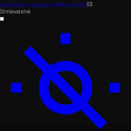
S pohybovým senzorem (mikrovlnným)
(
0
)
Stmievatelné