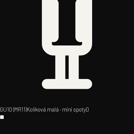
GU10 (MR11)
Kolíková malá · mini spoty
0