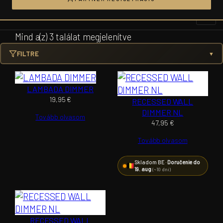
Ugrás
a
tartalomhoz
Mind a(z) 3 találat megjelenítve
FILTRE
▼
LAMBADA DIMMER
19,95
€
RECESSED WALL
DIMMER NL
Tovább olvasom
47,95
€
Tovább olvasom
Skladom BE ·
Doručenie do
19. aug
(~10 dní)
RECESSED WALL