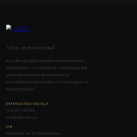
A fény, amely teret formál.
A Lucide egy belga világítási márka több mint 2
000 termékkel. A Lucide2B.sk a kizárólagos B2B
portál építészeknek, dizájnereknek és
kereskedőknek Szlovákiában, Csehországban és
Magyarországon.
ÉRTÉKESÍTÉSI OSZTÁLY
+421 911 330 393
lucide@lucide.sk
CÍM
Račianska 94, 811 04 Bratislava