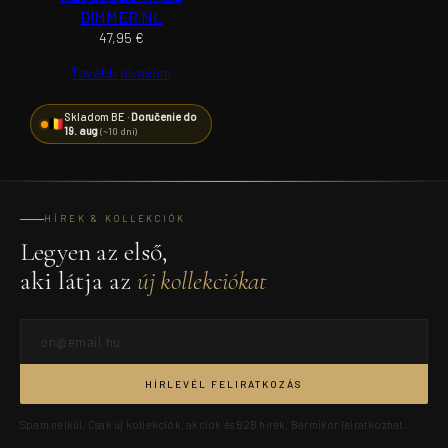
DIMMER NL
47,95
€
Tovább olvasom
Skladom BE ·
Doručenie do
19. aug
(~10 dní)
HÍREK & KOLLEKCIÓK
Legyen az első,
aki látja az
új kollekciókat
HÍRLEVÉL FELIRATKOZÁS
Spam nélkül. Csak új kollekciók, akciók és B2B hírek. Bármikor leiratkozhat.