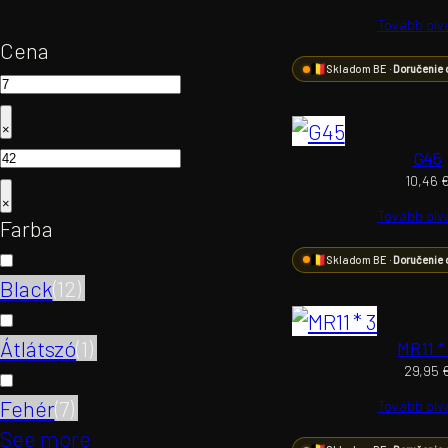
Tovább ol
Cena
Skladom BE ·
Doručenie 
×
G45
10,46
×
Tovább ol
Farba
Skladom BE ·
Doručenie 
Black
(
12
)
Átlátszó
(
1
)
MR11 *
29,95
Fehér
(
7
)
Tovább ol
See more