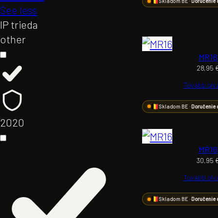
Skladom BE ·
Doručenie 
See less
IP trieda
other
MR16
28,95
Tovább ol
Skladom BE ·
Doručenie 
20
20
MR16
30,95
Tovább ol
Skladom BE ·
Doručenie 