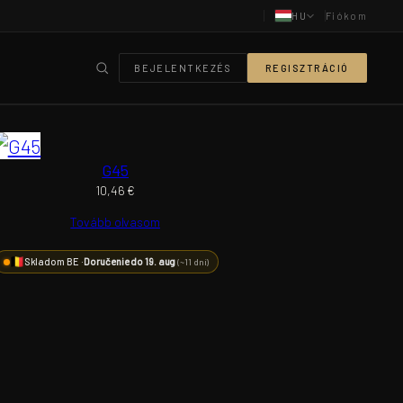
HU
Fiókom
BEJELENTKEZÉS
REGISZTRÁCIÓ
G45
10,46
€
Tovább olvasom
Skladom BE ·
Doručenie do 19. aug
(~11 dní)