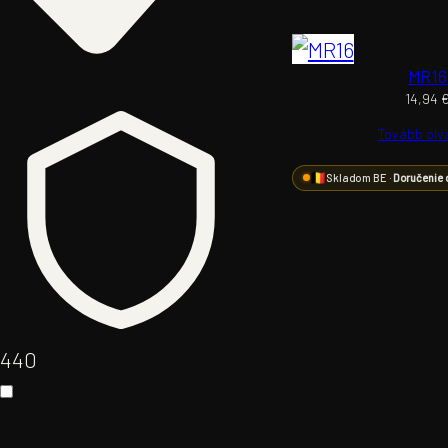
MR16
14,94
Tovább ol
Skladom BE ·
Doručenie 
44
0