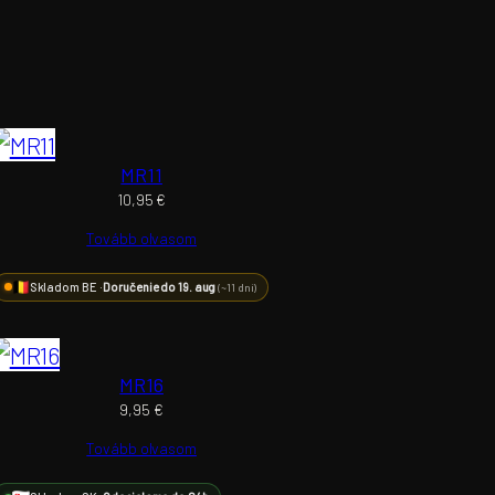
MR11
10,95
€
Tovább olvasom
Skladom BE ·
Doručenie do 19. aug
(~11 dní)
MR16
9,95
€
Tovább olvasom