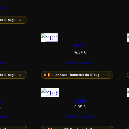
vasom
do 19. aug
(~11 dní)
MR11
€
14,94
€
vasom
Tovább olvasom
do 19. aug
Skladom BE ·
Doručenie do 19. aug
(~11 dní)
(~11 dní)
 3
MR16
€
9,95
€
vasom
Tovább olvasom