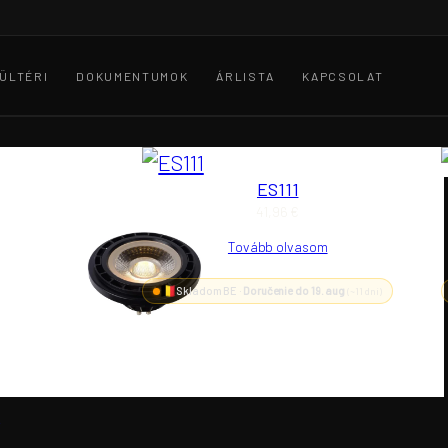
ÜLTÉRI
DOKUMENTUMOK
ÁRLISTA
KAPCSOLAT
ES111
41,96
€
Tovább olvasom
Skladom BE ·
Doručenie do 19. aug
(~11 dní)
1
€