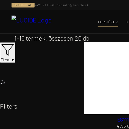
Ugrás
+421 911 330 393
info@lucide.sk
B2B PORTÁL
a
tartalomhoz
TERMÉKEK
K
1–16 termék, összesen 20 db
Filtre
1
▼
Filters
ES11
41,96