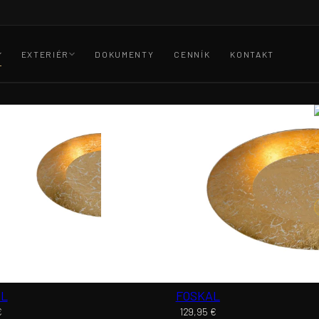
EXTERIÉR
DOKUMENTY
CENNÍK
KONTAKT
AL
FOSKAL
€
129,95
€