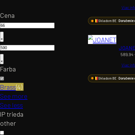
Viac inf
Cena
Skladom BE ·
Doručenie 
×
JOAN
589,94
×
Viac inf
Farba
Skladom BE ·
Doručenie 
Brass
(
4
)
See more
See less
IP trieda
other