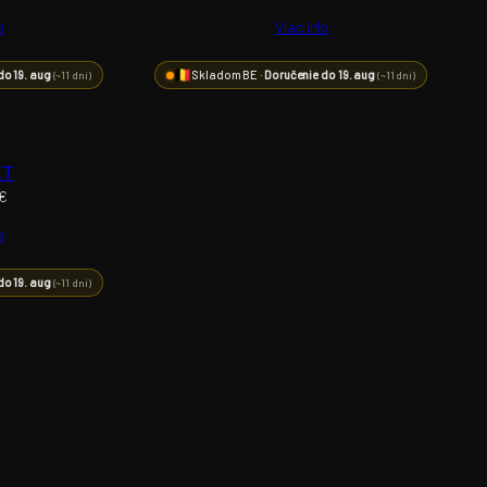
o
Viac info
do 19. aug
Skladom BE ·
Doručenie do 19. aug
(~11 dní)
(~11 dní)
ET
€
o
do 19. aug
(~11 dní)