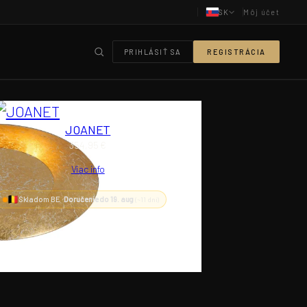
SK
Môj účet
PRIHLÁSIŤ SA
REGISTRÁCIA
JOANET
354,95
€
Viac info
Skladom BE ·
Doručenie do 19. aug
(~11 dní)