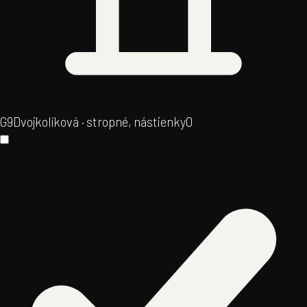
G9
Dvojkolíková · stropné, nástienky
0