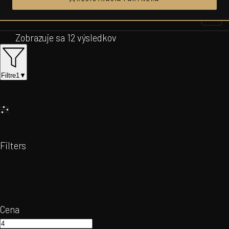
Prejsť
na
obsah
Zobrazuje sa 12 výsledkov
Filtre
1
▼
Filters
Cena