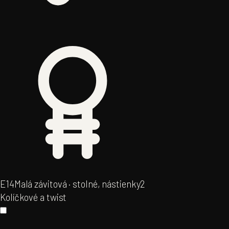
E14
Malá závitová · stolné, nástienky
2
Kolíčkové a twist