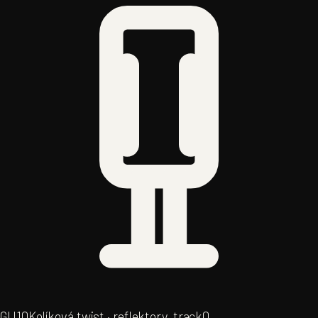
GU10
Kolíková twist · reflektory, track
0