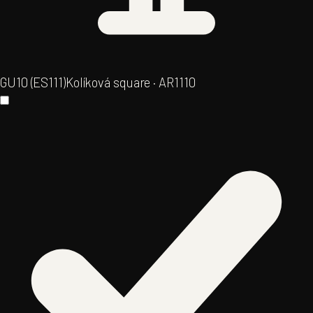
GU10 (ES111)
Kolíková square · AR111
0