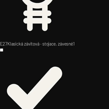
E27
Klasická závitová · stojace, závesné
1