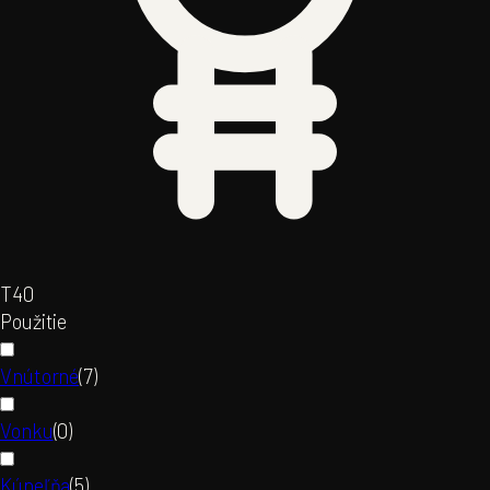
T4
0
Použitie
Vnútorné
(
7
)
Vonku
(
0
)
Kúpeľňa
(
5
)