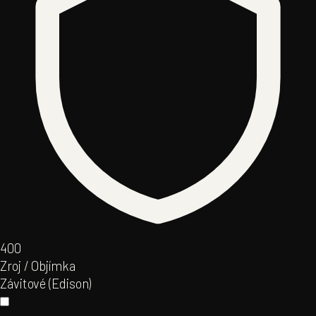
40
0
Zroj / Objímka
Závitové (Edison)