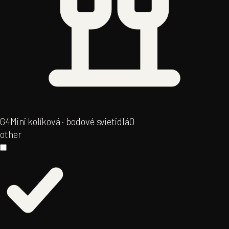
G4
Mini kolíková · bodové svietidlá
0
other