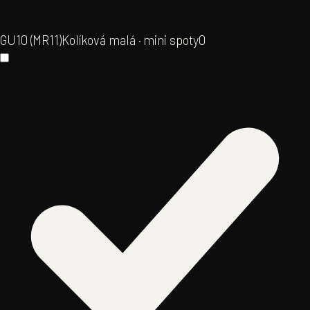
GU10 (MR11)
Kolíková malá · mini spoty
0