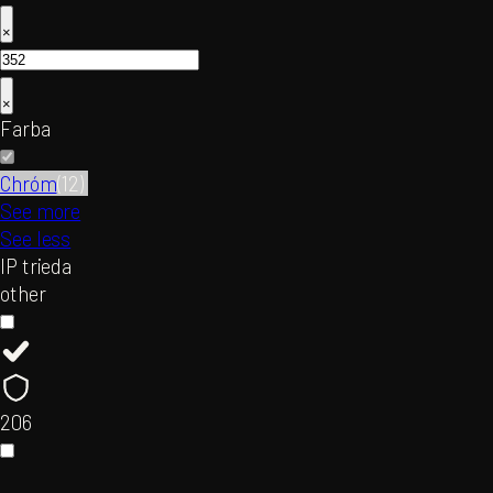
×
×
Farba
Chróm
(
12
)
See more
See less
IP trieda
other
20
6