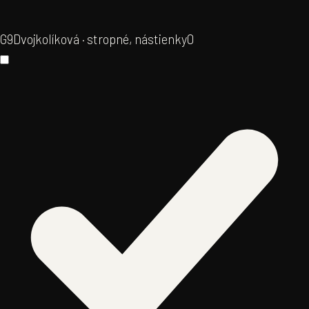
G9
Dvojkolíková · stropné, nástienky
0