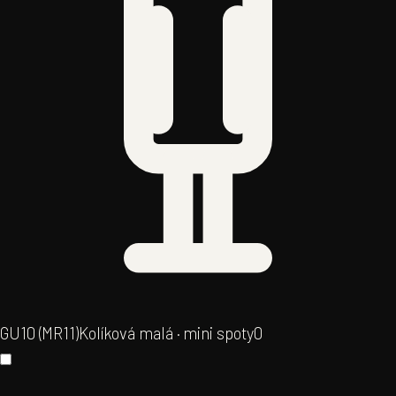
GU10 (MR11)
Kolíková malá · mini spoty
0