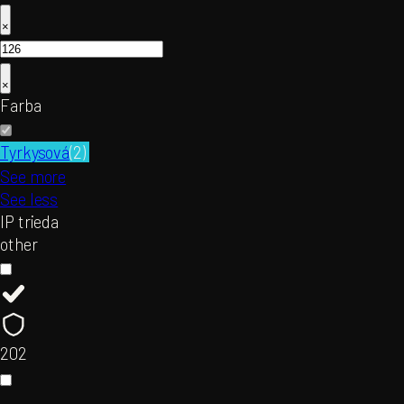
×
×
Farba
Tyrkysová
(
2
)
See more
See less
IP trieda
other
20
2