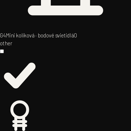
G4
Mini kolíková · bodové svietidlá
0
other