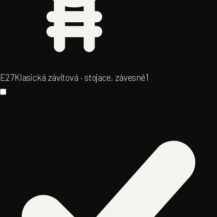
E27
Klasická závitová · stojace, závesné
1