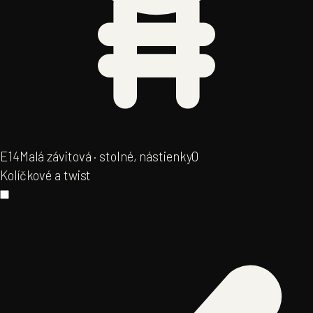
E14
Malá závitová · stolné, nástienky
0
Kolíčkové a twist