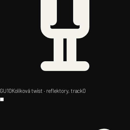
GU10
Kolíková twist · reflektory, track
0