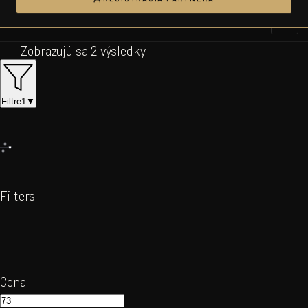
Prejsť
na
obsah
Zobrazujú sa 2 výsledky
Filtre
1
▼
Filters
Cena