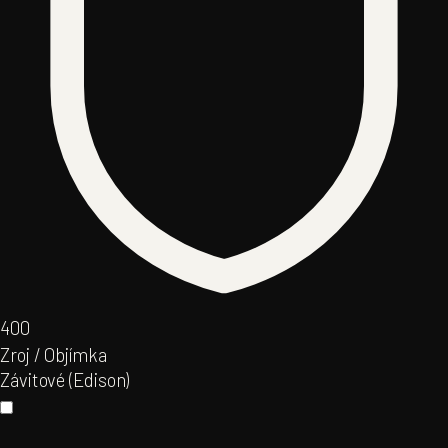
40
0
Zroj / Objímka
Závitové (Edison)