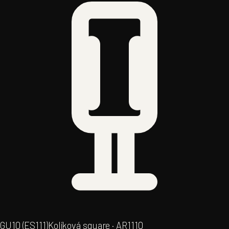
GU10 (ES111)
Kolíková square · AR111
0