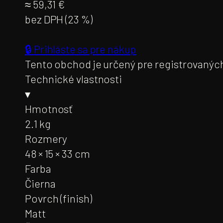
≈
59,31 €
bez DPH (
23
%)
🔒 Prihláste sa pre nákup
Tento obchod je určený pre registrovanýc
Technické vlastnosti
▾
Hmotnosť
2.1 kg
Rozmery
48 × 15 × 33 cm
Farba
Čierna
Povrch (finish)
Matt