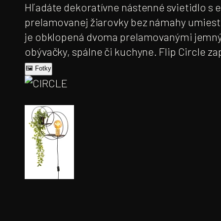
Hľadáte dekoratívne nástenné svietidlo s 
prelamovanej žiarovky bez námahy umiestn
je obklopená dvoma prelamovanými jemnými
obývačky, spálne či kuchyne. Flip Circle za
🖼 Fotky