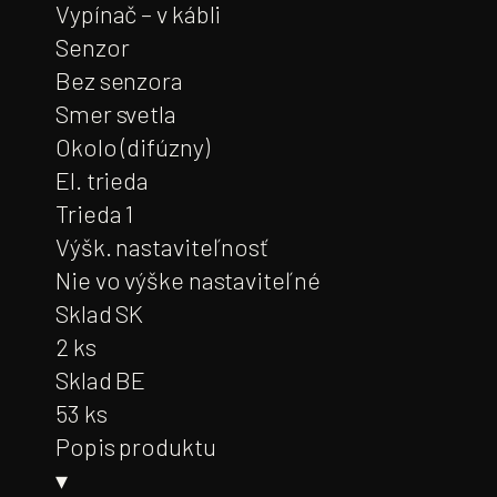
Vypínač – v kábli
Senzor
Bez senzora
Smer svetla
Okolo (difúzny)
El. trieda
Trieda 1
Výšk. nastaviteľnosť
Nie vo výške nastaviteľné
Sklad SK
2 ks
Sklad BE
53 ks
Popis produktu
▾