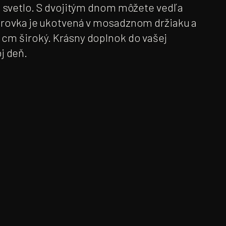
n svetlo. S dvojitým dnom môžete vedľa
iarovka je ukotvená v mosadznom držiaku a
 cm široký. Krásny doplnok do vašej
j deň.