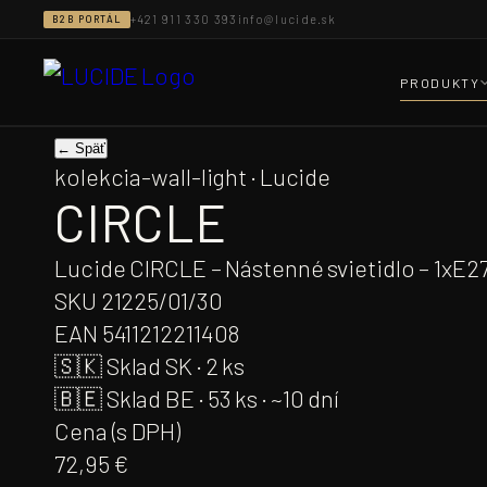
Prejsť
+421 911 330 393
info@lucide.sk
B2B PORTÁL
na
obsah
PRODUKTY
← Späť
kolekcia-wall-light · Lucide
CIRCLE
Lucide CIRCLE – Nástenné svietidlo – 1xE27
SKU
21225/01/30
EAN
5411212211408
🇸🇰
Sklad SK · 2 ks
🇧🇪
Sklad BE · 53 ks · ~10 dní
Cena (s DPH)
72,95 €