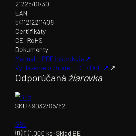
21225/01/30
EAN
5411212211408
Certifikáty
CE · RoHS
Dokumenty
Manuál — PDF inštrukcie ↗
Vyhlásenie o zhode — CE / DoC ↗
↗
Odporúčaná
žiarovka
SKU
49032/05/62
G95
🇧🇪
1,000 ks · Sklad BE