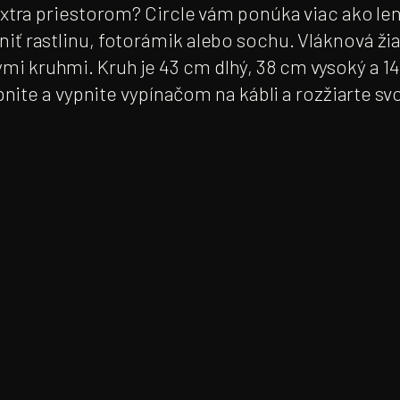
extra priestorom? Circle vám ponúka viac ako le
iť rastlinu, fotorámik alebo sochu. Vláknová ž
 kruhmi. Kruh je 43 cm dlhý, 38 cm vysoký a 14
pnite a vypnite vypínačom na kábli a rozžiarte svo