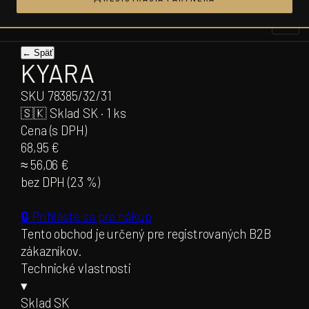
Prejsť
na
obsah
← Späť
KYARA
SKU
78385/32/31
🇸🇰
Sklad SK · 1 ks
Cena (s DPH)
68,95 €
≈
56,06 €
bez DPH (
23
%)
🔒 Prihláste sa pre nákup
Tento obchod je určený pre registrovaných B2B
zákazníkov.
Technické vlastnosti
▾
Sklad SK