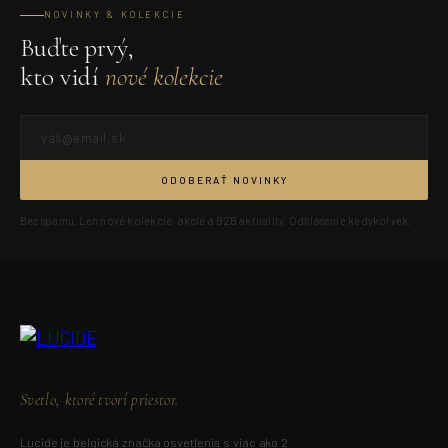
NOVINKY & KOLEKCIE
Buďte prvý,
kto vidí
nové kolekcie
ODOBERAŤ NOVINKY
Bez spamu. Len nové kolekcie, akcie a B2B aktuality. Odhlásenie kedykoľvek.
Svetlo, ktoré tvorí priestor.
Lucide je belgická značka osvetlenia s viac ako 2