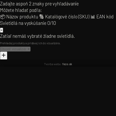
Zadajte aspoň 2 znaky pre vyhľadávanie
DOPLNKY
Projektová kalkulačka
NEW
Môžete hľadať podľa:
Žiarovky
79
Room Visualiser AI
📦 Názov produktu
🔢 Katalógové číslo (SKU)
📊 EAN kód
Filamentové
54
3D Model Visualiser
Svietidlá na vyskúšanie
0/10
LED žiarovky
25
Baby Room Visualiser
×
Sklenené tienidlá
140
LINIAL Lišta 3D
Zatiaľ nemáš vybraté žiadne svietidlá.
Tienidlá
16
Track Lighting 3D
Prehliadaj produkty a pridávaj ich do vizualizéra.
Drivery & transformátory
35
Otvoriť vizualizér ✦
INFORMÁCIE
Tvorba webu:
fezo.sk
O nás
Kontakt
Lucide2B – Svietidlá
×
Lucide2B – Svietidlá
×
Inštalovať
Exteriér kolekcie
Nainštaluj appku – rýchlejší prístup
Pridaj na domovskú obrazovku
Klepni na
a vyber
„Pridať na plochu"
PREPNÚŤ PORTÁL
B2B
B2C