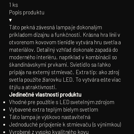
1 ks
Popis produktu
▾
Táto pekná závesná lampa je dokonalým
príkladom dizajnu a funkčnosti. Krásna hra línií v
otvorenom kovovom tienidle vytvára hru svetla a
materiálov. Detailný vzhľad dokonale zapadá do
moderného interiéru, napríklad v kombinácii so
škandinávskymi prvkami. Svietidlo sa ľahko
pripája na externý stmievač. Extra tip: ako zdroj
svetla použite žiarovku LED. To vytvára ešte viac
štýlu a atraktívnosti.
Jedinečné vlastnosti produktu
Vhodné pre použitie s LED svetelným zdrojom
Vybavené extra teplým bielym svetlom
Táto lampa je výškovo nastaviteľná
Jednoduché pripojenie k stmievaču (s výnimkou)
Vyrobené z vysoko kvalitného kovu