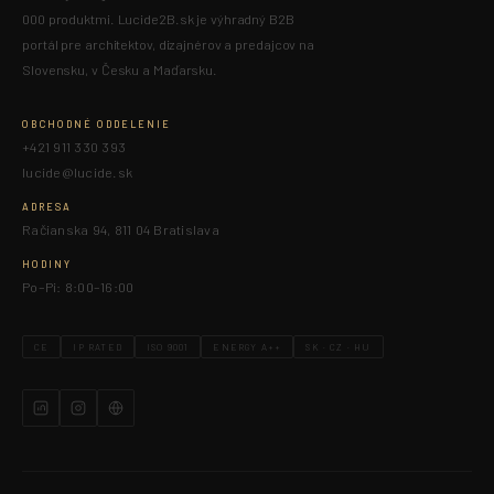
000 produktmi. Lucide2B.sk je výhradný B2B
portál pre architektov, dizajnérov a predajcov na
Slovensku, v Česku a Maďarsku.
OBCHODNÉ ODDELENIE
+421 911 330 393
lucide@lucide.sk
ADRESA
Račianska 94, 811 04 Bratislava
HODINY
Po–Pi: 8:00–16:00
CE
IP RATED
ISO 9001
ENERGY A++
SK · CZ · HU