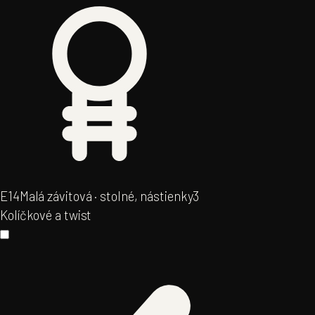
E14
Malá závitová · stolné, nástienky
3
Kolíčkové a twist