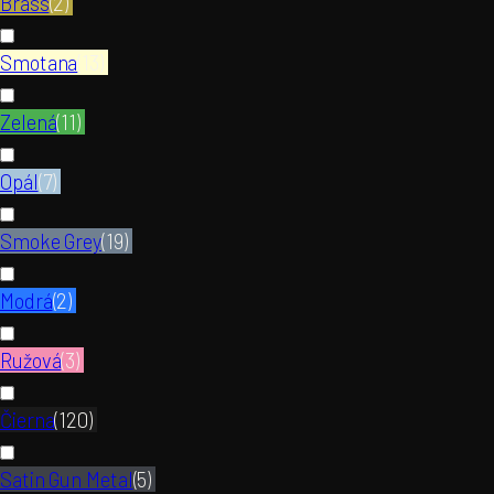
Brass
(
2
)
Smotana
(
13
)
Zelená
(
11
)
Opál
(
7
)
Smoke Grey
(
19
)
Modrá
(
2
)
Ružová
(
3
)
Čierna
(
120
)
Satin Gun Metal
(
5
)