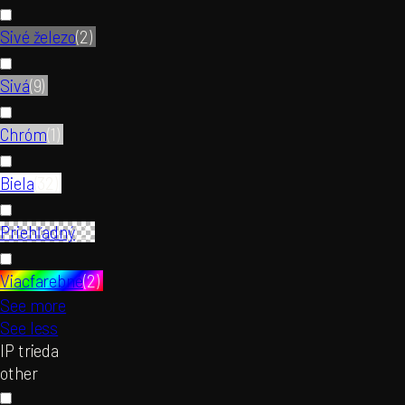
Sivé železo
(
2
)
Sivá
(
9
)
Chróm
(
1
)
Biela
(
32
)
Priehľadný
(
2
)
Viacfarebné
(
2
)
See more
See less
IP trieda
other