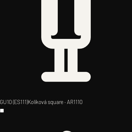
GU10 (ES111)
Kolíková square · AR111
0