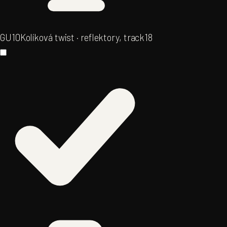
GU10
Kolíková twist · reflektory, track
18