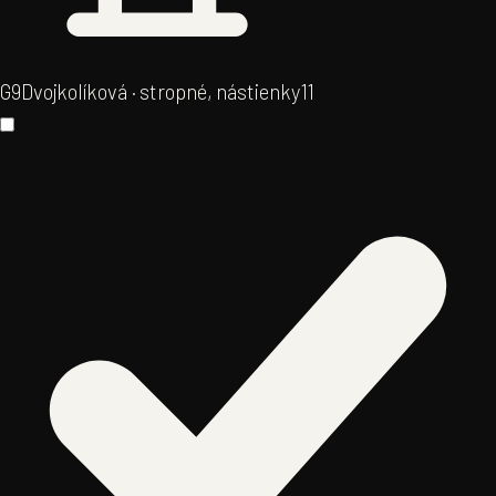
G9
Dvojkolíková · stropné, nástienky
11