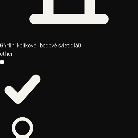
G4
Mini kolíková · bodové svietidlá
0
other