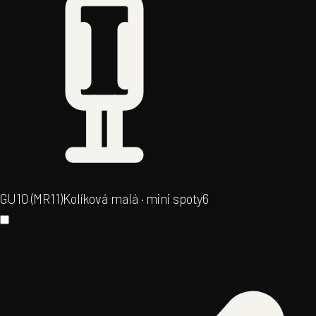
GU10 (MR11)
Kolíková malá · mini spoty
6