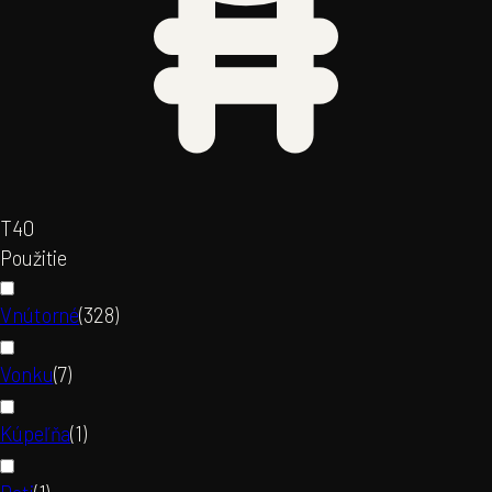
T4
0
Použitie
Vnútorné
(
328
)
Vonku
(
7
)
Kúpeľňa
(
1
)