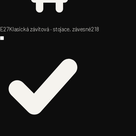
E27
Klasická závitová · stojace, závesné
218