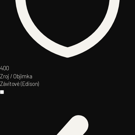
40
0
Zroj / Objímka
Závitové (Edison)