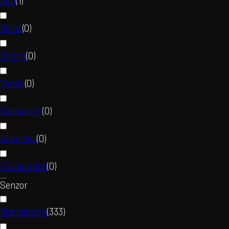
Deti
(
1
)
Belső
(
0
)
Vnitřní
(
0
)
Venku
(
0
)
Szabadtéri
(
0
)
Koupelna
(
0
)
Fürdőszoba
(
0
)
Senzor
Děti
(
0
)
Bez senzora
(
333
)
Gyermekek
(
0
)