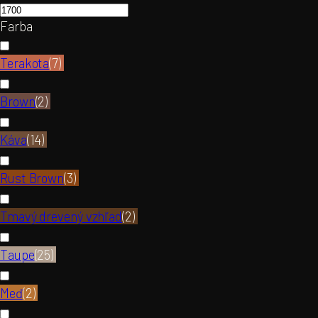
Farba
Terakota
(
7
)
Brown
(
2
)
Káva
(
14
)
Rust Brown
(
3
)
Tmavý drevený vzhľad
(
2
)
Taupe
(
25
)
Meď
(
2
)