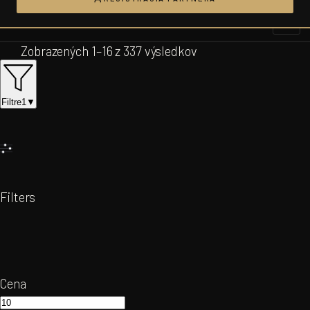
Prejsť
na
obsah
Zobrazených 1–16 z 337 výsledkov
Filtre
1
▼
Filters
Cena