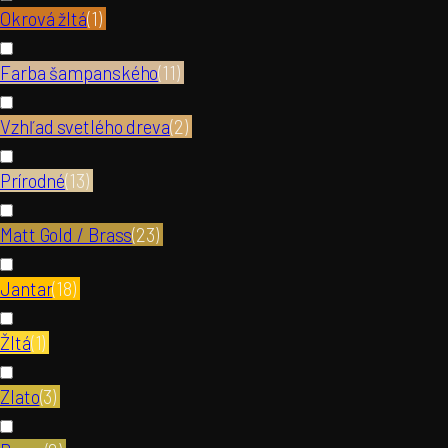
Okrová žltá
(
1
)
Farba šampanského
(
11
)
Vzhľad svetlého dreva
(
2
)
Prírodné
(
13
)
Matt Gold / Brass
(
23
)
Jantar
(
18
)
Žltá
(
1
)
Zlato
(
3
)