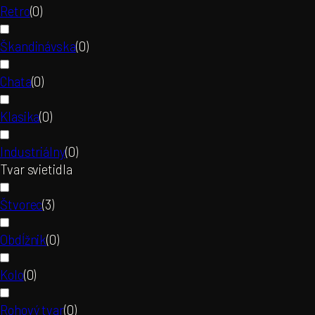
Retro
(
0
)
Škandinávska
(
0
)
Chata
(
0
)
Klasika
(
0
)
Industriálny
(
0
)
Tvar svietidla
Štvorec
(
3
)
Obdĺžnik
(
0
)
Kolo
(
0
)
Rohový tvar
(
0
)