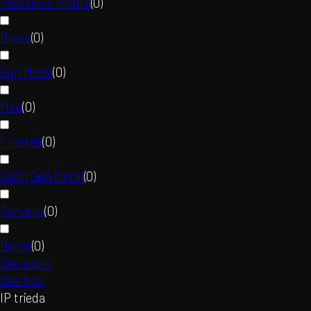
Pastelová modrá
(
0
)
Brass
(
0
)
Gun Metal
(
0
)
Meď
(
0
)
Frosted
(
0
)
Satin Gun Metal
(
0
)
Červená
(
0
)
Bordó
(
0
)
See more
See less
IP trieda