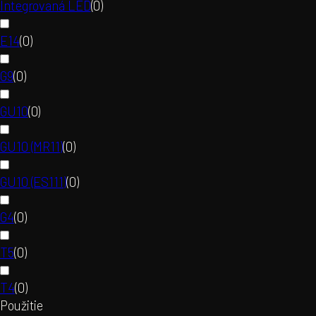
Integrovaná LED
(
0
)
E14
(
0
)
G9
(
0
)
GU10
(
0
)
GU10 (MR11)
(
0
)
GU10 (ES111)
(
0
)
G4
(
0
)
T5
(
0
)
T4
(
0
)
Použitie