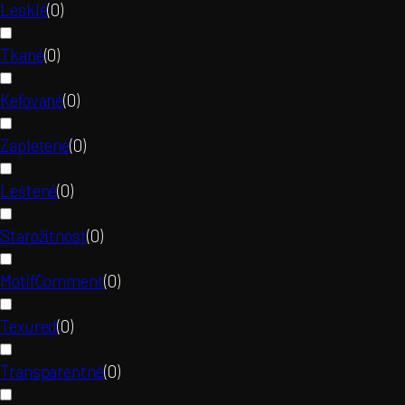
Lesklé
(
0
)
Tkané
(
0
)
Kefované
(
0
)
Zapletené
(
0
)
Leštené
(
0
)
Starožitnosť
(
0
)
MotifComment
(
0
)
Texured
(
0
)
Transparentné
(
0
)