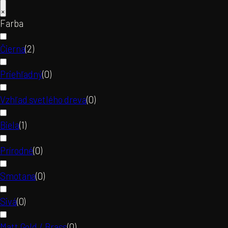
×
Farba
Čierna
(
2
)
Priehľadný
(
0
)
Vzhľad svetlého dreva
(
0
)
Biela
(
1
)
Prírodné
(
0
)
Smotana
(
0
)
Sivá
(
0
)
Matt Gold / Brass
(
0
)