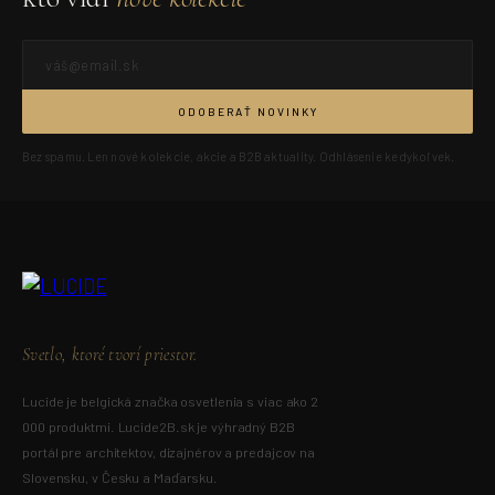
ODOBERAŤ NOVINKY
Bez spamu. Len nové kolekcie, akcie a B2B aktuality. Odhlásenie kedykoľvek.
Svetlo, ktoré tvorí priestor.
Lucide je belgická značka osvetlenia s viac ako 2
000 produktmi. Lucide2B.sk je výhradný B2B
portál pre architektov, dizajnérov a predajcov na
Slovensku, v Česku a Maďarsku.