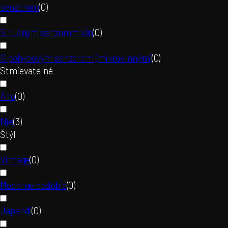
senzorom
(
0
)
S ručným senzorom vĺn
(
0
)
S pohybovým senzorom (mikrovlnným)
(
0
)
Stmievatelné
Áno
(
0
)
Nie
(
3
)
Štýl
Vintage
(
0
)
Moderné obdobie
(
0
)
Japandi
(
0
)