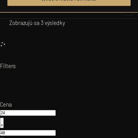
Prejsť
na
obsah
Zobrazujú sa 3 výsledky
Filters
Cena
×