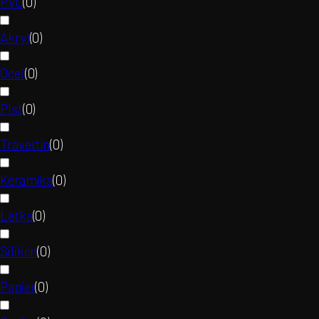
PVC
(
0
)
Akryl
(
0
)
Oceľ
(
0
)
Plsť
(
0
)
Travertín
(
0
)
Keramika
(
0
)
Látka
(
0
)
Silikón
(
0
)
Papier
(
0
)