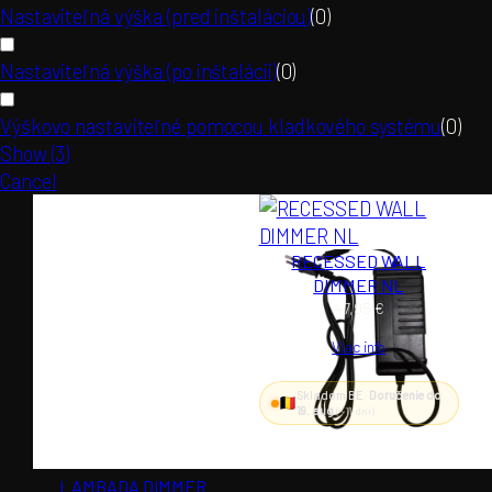
Nastaviteľná výška (pred inštaláciou)
(
0
)
Nastaviteľná výška (po inštalácii)
(
0
)
Výškovo nastaviteľné pomocou kladkového systému
(
0
)
Show
(
3
)
Cancel
RECESSED WALL
DIMMER NL
47,95
€
Viac info
Skladom BE ·
Doručenie do
19. aug
(~11 dní)
LAMBADA DIMMER