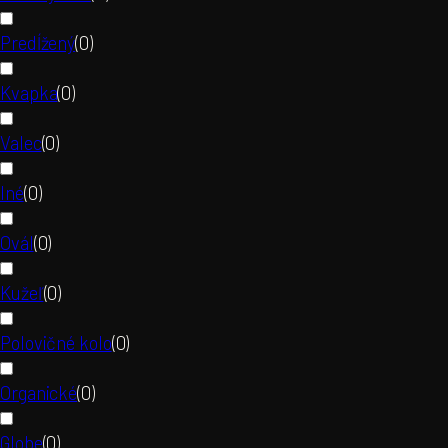
Predĺžený
(
0
)
Kvapka
(
0
)
Valec
(
0
)
Iné
(
0
)
Ovál
(
0
)
Kužeľ
(
0
)
Polovičné kolo
(
0
)
Organické
(
0
)
Globe
(
0
)