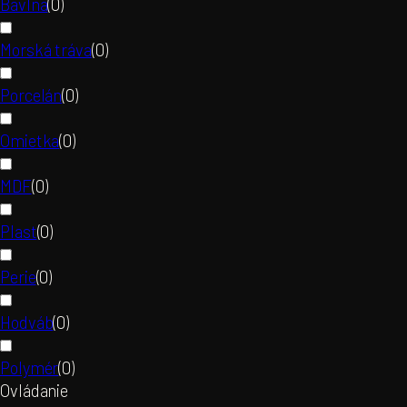
Bavlna
(
0
)
Morská tráva
(
0
)
Porcelán
(
0
)
Omietka
(
0
)
MDF
(
0
)
Plast
(
0
)
Perie
(
0
)
Hodváb
(
0
)
Polymér
(
0
)
Ovládanie