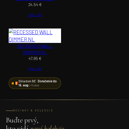
24,54
€
Viac info
RECESSED WALL
DIMMER NL
47,95
€
Viac info
Skladom BE ·
Doručenie do
19. aug
(~11 dní)
NOVINKY & KOLEKCIE
Buďte prvý,
kto vidí
nové kolekcie