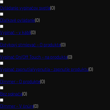
Ovládanie vypínačov svetla
(
0
)
Diaľkové ovládanie
(
0
)
Vypínač – v kábli
(
0
)
Dotykový stmievač – O produkte
(
0
)
Vypínač On/Off Touch – na produkte
(
0
)
Vypínač zapnutia/vypnutia – zapnutie produktu
(
0
)
Dimmer – O produkte
(
0
)
Bez spínača
(
0
)
Dimmer – V šnúre
(
0
)