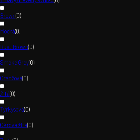
Brown
(
0
)
Modrá
(
0
)
Rust Brown
(
0
)
Smoke Grey
(
0
)
Oranžová
(
0
)
Žltá
(
0
)
Tyrkysová
(
0
)
Okrová žltá
(
0
)