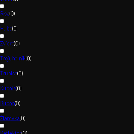
Ríša
(
0
)
Huba
(
0
)
Zviera
(
0
)
Trojuholník
(
0
)
Trubica
(
0
)
Kupola
(
0
)
Bubon
(
0
)
Žiarovka
(
0
)
Reflektor
(
0
)