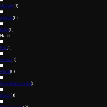
Uplight
(
0
)
Anders
(
0
)
Boky
(
0
)
Material
Kov
(
0
)
Železo
(
0
)
Hliník
(
0
)
Preglejková dyha
(
0
)
Drevo
(
0
)