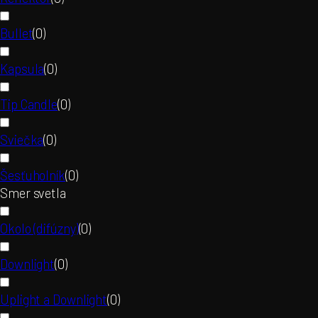
Bullet
(
0
)
Kapsula
(
0
)
Tip Candle
(
0
)
Sviečka
(
0
)
Šesťuholník
(
0
)
Smer svetla
Okolo (difúzny)
(
0
)
Downlight
(
0
)
Uplight a Downlight
(
0
)