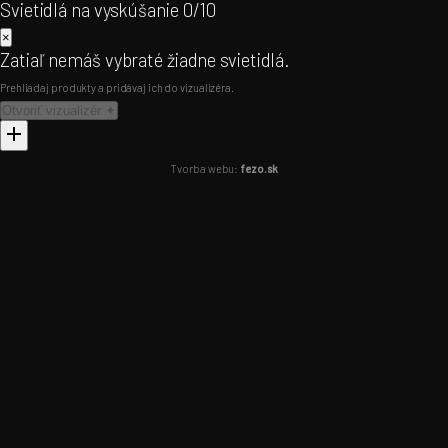
Svietidlá na vyskúšanie
0/10
LED žiarovky
25
Baby Room Visualiser
×
Sklenené tienidlá
140
LINIAL Lišta 3D
Zatiaľ nemáš vybraté žiadne svietidlá.
Tienidlá
16
Track Lighting 3D
Prehliadaj produkty a pridávaj ich do vizualizéra.
Drivery & transformátory
35
Otvoriť vizualizér ✦
INFORMÁCIE
Tvorba webu:
fezo.sk
O nás
Kontakt
Exteriér kolekcie
PREPNÚŤ PORTÁL
B2B
B2C