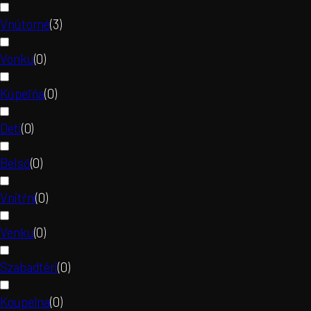
Vnútorné
(
3
)
Vonku
(
0
)
Kúpeľňa
(
0
)
Deti
(
0
)
Belső
(
0
)
Vnitřní
(
0
)
Venku
(
0
)
Szabadtéri
(
0
)
Koupelna
(
0
)