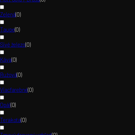
Zelená
(
0
)
Taupe
(
0
)
Sivé železo
(
0
)
Káva
(
0
)
Ružová
(
0
)
Viacfarebné
(
0
)
Opál
(
0
)
Terakota
(
0
)
Tmavý drevený vzhľad
(
0
)