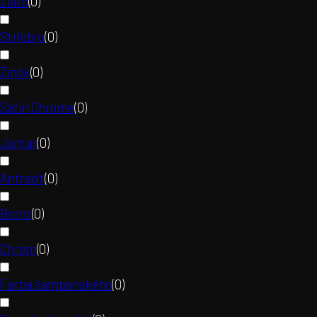
Zlato
(
0
)
Striebro
(
0
)
Zinok
(
0
)
Satin Chrome
(
0
)
Jantar
(
0
)
Antracit
(
0
)
Bronz
(
0
)
Chróm
(
0
)
Farba šampanského
(
0
)