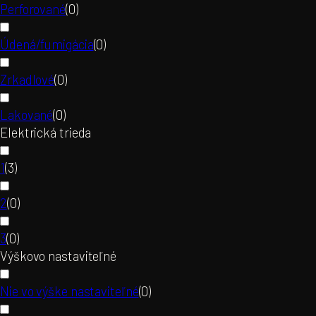
Perforované
(
0
)
Údená/fumigácia
(
0
)
Zrkadlové
(
0
)
Lakované
(
0
)
Elektrická trieda
1
(
3
)
2
(
0
)
3
(
0
)
Výškovo nastaviteľné
Nie vo výške nastaviteľné
(
0
)