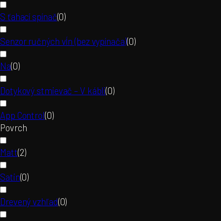
S ťahací spínač
(
0
)
Senzor ručných vĺn (bez vypínača)
(
0
)
Na
(
0
)
Dotykový stmievač – V kábli
(
0
)
App Control
(
0
)
Povrch
Matt
(
2
)
Satin
(
0
)
Drevený vzhľad
(
0
)