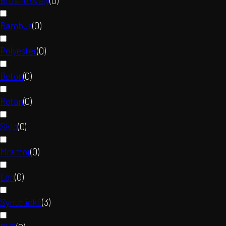
Brušné svaly
(
0
)
Bambus
(
0
)
Polyester
(
0
)
Betón
(
0
)
Rotan
(
0
)
Sklo
(
0
)
Mramor
(
0
)
Ľan
(
0
)
Syntetické
(
3
)