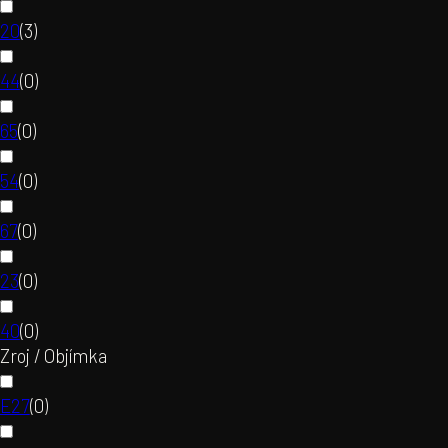
20
(
3
)
44
(
0
)
65
(
0
)
54
(
0
)
67
(
0
)
23
(
0
)
40
(
0
)
Zroj / Objímka
E27
(
0
)