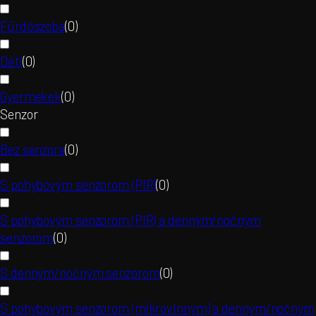
Fürdőszoba
(
0
)
Děti
(
0
)
Gyermekek
(
0
)
Senzor
Bez senzora
(
0
)
S pohybovým senzorom (PIR)
(
0
)
S pohybovým senzorom (PIR) a denným/nočným
senzorom
(
0
)
S denným/nočným senzorom
(
0
)
S pohybovým senzorom (mikrovlnným) a denným/nočným