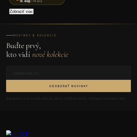
19. aug
(~10 dní)
Zobraziť viac
NOVINKY & KOLEKCIE
Buďte prvý,
kto vidí
nové kolekcie
ODOBERAŤ NOVINKY
Bez spamu. Len nové kolekcie, akcie a B2B aktuality. Odhlásenie kedykoľvek.