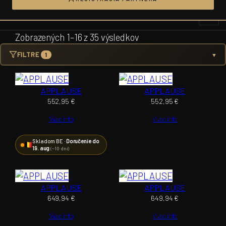
Prejsť
na
obsah
Zobrazených 1–16 z 35 výsledkov
FILTRE
1
▼
APPLAUSE
APPLAUSE
552,95
€
552,95
€
Viac info
Viac info
Skladom BE ·
Doručenie do
19. aug
(~10 dní)
APPLAUSE
APPLAUSE
649,94
€
649,94
€
Viac info
Viac info