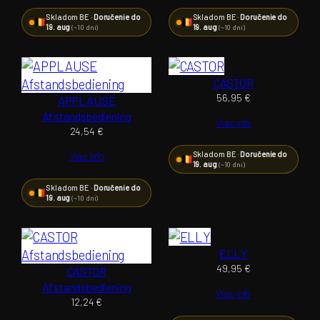
Skladom BE ·
Doručenie do
Skladom BE ·
Doručenie do
19. aug
19. aug
(~10 dní)
(~10 dní)
CASTOR
56,95
€
APPLAUSE
Afstandsbediening
Viac info
24,54
€
Skladom BE ·
Doručenie do
Viac info
19. aug
(~10 dní)
Skladom BE ·
Doručenie do
19. aug
(~10 dní)
ELLY
49,95
€
CASTOR
Afstandsbediening
Viac info
12,24
€