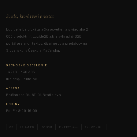
Svetlo, ktoré tvorí priestor.
Lucide je belgická značka osvetlenia s viac ako 2
000 produktmi. Lucide2B.sk je výhradný B2B
portál pre architektov, dizajnérov a predajcov na
Slovensku, v Česku a Maďarsku.
OBCHODNÉ ODDELENIE
+421 911 330 393
lucide@lucide.sk
ADRESA
Račianska 94, 811 04 Bratislava
HODINY
Po–Pi: 8:00–16:00
CE
IP RATED
ISO 9001
ENERGY A++
SK · CZ · HU