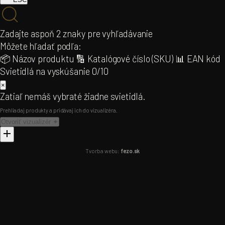
NÁSTROJE & KONFIGURÁTORY
Zadajte aspoň 2 znaky pre vyhľadávanie
DOPLNKY
Projektová kalkulačka
NEW
Môžete hľadať podľa:
Žiarovky
79
Room Visualiser AI
📦 Názov produktu
🔢 Katalógové číslo (SKU)
📊 EAN kód
Filamentové
54
3D Model Visualiser
Svietidlá na vyskúšanie
0/10
LED žiarovky
25
Baby Room Visualiser
×
Sklenené tienidlá
140
LINIAL Lišta 3D
Zatiaľ nemáš vybraté žiadne svietidlá.
Tienidlá
16
Track Lighting 3D
Prehliadaj produkty a pridávaj ich do vizualizéra.
Drivery & transformátory
35
Otvoriť vizualizér ✦
INFORMÁCIE
Tvorba webu:
fezo.sk
O nás
Kontakt
Exteriér kolekcie
PREPNÚŤ PORTÁL