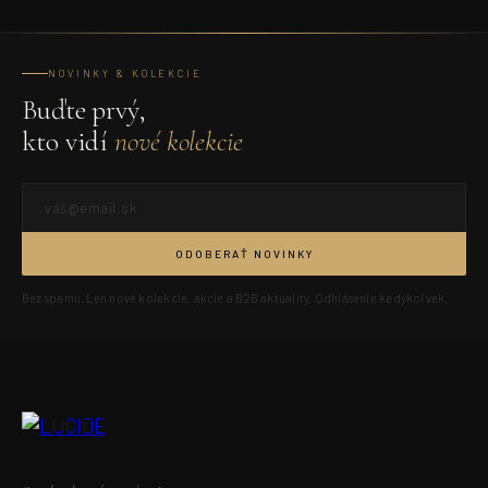
NOVINKY & KOLEKCIE
Buďte prvý,
kto vidí
nové kolekcie
ODOBERAŤ NOVINKY
Bez spamu. Len nové kolekcie, akcie a B2B aktuality. Odhlásenie kedykoľvek.