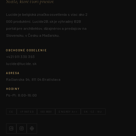
Svetlo, ktoré tvorí priestor.
Lucide je belgická značka osvetlenia s viac ako 2
000 produktmi. Lucide2B.sk je výhradný B2B
portál pre architektov, dizajnérov a predajcov na
Slovensku, v Česku a Maďarsku.
OBCHODNÉ ODDELENIE
+421 911 330 393
lucide@lucide.sk
ADRESA
Račianska 94, 811 04 Bratislava
HODINY
Po–Pi: 8:00–16:00
CE
IP RATED
ISO 9001
ENERGY A++
SK · CZ · HU