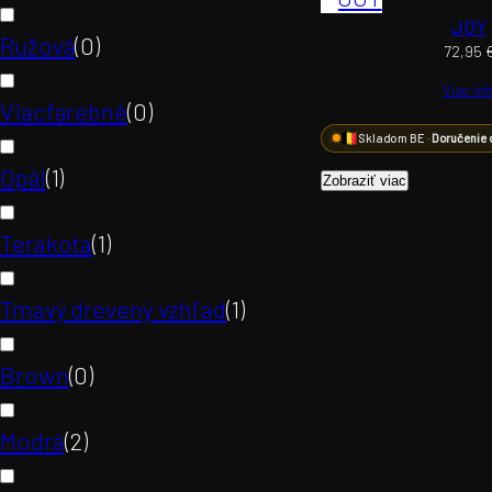
JOY
Ružová
(
0
)
72,95
Viac inf
Viacfarebné
(
0
)
Skladom BE ·
Doručenie 
Opál
(
1
)
Zobraziť viac
Terakota
(
1
)
Tmavý drevený vzhľad
(
1
)
Brown
(
0
)
Modrá
(
2
)