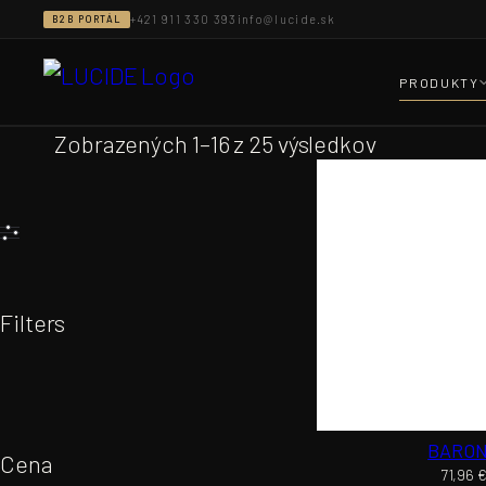
Prejsť
+421 911 330 393
info@lucide.sk
B2B PORTÁL
na
obsah
PRODUKTY
Zobrazených 1–16 z 25 výsledkov
Filters
BARO
Cena
71,96