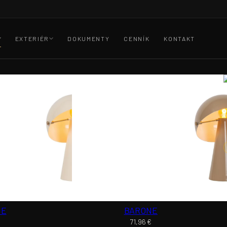
EXTERIÉR
DOKUMENTY
CENNÍK
KONTAKT
NE
BARONE
€
71,96
€