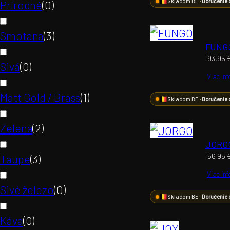
Skladom BE ·
Doručenie 
Prírodné
(
0
)
Smotana
(
3
)
FUNG
93,95
Sivá
(
0
)
Viac inf
Matt Gold / Brass
(
1
)
Skladom BE ·
Doručenie 
Zelená
(
2
)
JORG
56,95
Taupe
(
3
)
Viac inf
Sivé železo
(
0
)
Skladom BE ·
Doručenie 
Káva
(
0
)